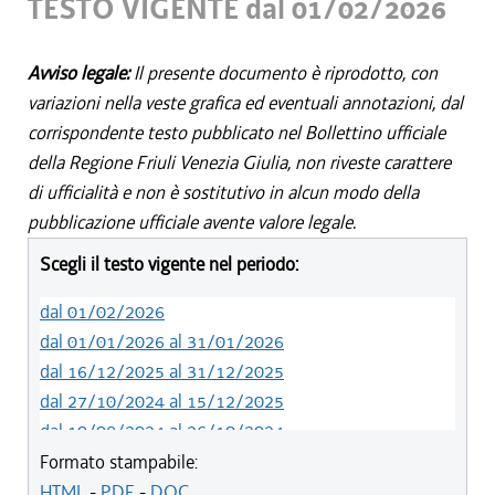
TESTO VIGENTE dal 01/02/2026
Avviso legale:
Il presente documento è riprodotto, con
variazioni nella veste grafica ed eventuali annotazioni, dal
corrispondente testo pubblicato nel Bollettino ufficiale
della Regione Friuli Venezia Giulia, non riveste carattere
di ufficialità e non è sostitutivo in alcun modo della
pubblicazione ufficiale avente valore legale.
Scegli il testo vigente nel periodo:
dal 01/02/2026
dal 01/01/2026 al 31/01/2026
dal 16/12/2025 al 31/12/2025
dal 27/10/2024 al 15/12/2025
dal 10/08/2024 al 26/10/2024
dal 09/04/2024 al 09/08/2024
Formato stampabile:
dal 01/01/2024 al 08/04/2024
HTML
-
PDF
-
DOC