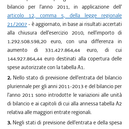
dal 29/12/2012 al 06/01/2013
bilancio per l'anno 2011, in applicazione dell'
dal 18/10/2012 al 28/12/2012
articolo 12, comma 5, della legge regionale
dal 20/09/2012 al 17/10/2012
21/2007
- è aggiornato, in base ai risultati accertati
dal 28/07/2012 al 19/09/2012
alla chiusura dell'esercizio 2010, nell'importo di
dal 14/06/2012 al 27/07/2012
1.292.508.598,20 euro, con una differenza in
dal 04/05/2012 al 13/06/2012
aumento di 331.427.864,44 euro, di cui
dal 01/03/2012 al 03/05/2012
144.927.864,44 euro destinati alla copertura delle
dal 05/01/2012 al 29/02/2012
spese autorizzate con la tabella A1.
dal 08/12/2011 al 04/01/2012
dal 25/08/2011 al 07/12/2011
2.
Nello stato di previsione dell'entrata del bilancio
pluriennale per gli anni 2011-2013 e del bilancio per
l'anno 2011 sono introdotte le variazioni alle unità
di bilancio e ai capitoli di cui alla annessa tabella A2
relativa alle maggiori entrate regionali.
3.
Negli stati di previsione dell'entrata e della spesa