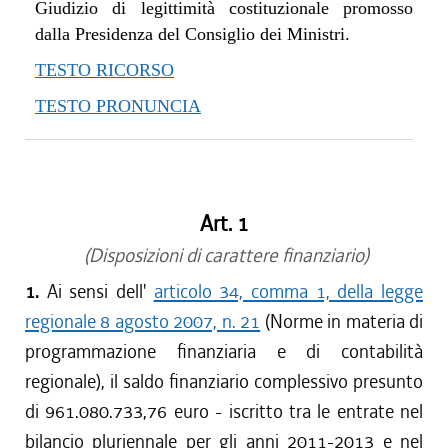
dal 01/01/2016 al 12/01/2016
Giudizio di legittimità costituzionale promosso
dal 06/08/2015 al 31/12/2015
dalla Presidenza del Consiglio dei Ministri.
dal 01/07/2015 al 05/08/2015
TESTO RICORSO
dal 07/01/2015 al 30/06/2015
TESTO PRONUNCIA
dal 01/01/2015 al 06/01/2015
dal 04/12/2014 al 31/12/2014
dal 08/08/2014 al 03/12/2014
dal 03/07/2014 al 07/08/2014
Art. 1
dal 11/04/2014 al 02/07/2014
dal 28/03/2014 al 10/04/2014
(Disposizioni di carattere finanziario)
dal 07/01/2014 al 27/03/2014
1.
Ai sensi dell'
articolo 34, comma 1, della legge
dal 01/01/2014 al 06/01/2014
regionale 8 agosto 2007, n. 21
(Norme in materia di
dal 01/08/2013 al 31/12/2013
programmazione finanziaria e di contabilità
dal 25/07/2013 al 31/07/2013
regionale), il saldo finanziario complessivo presunto
dal 18/04/2013 al 24/07/2013
di 961.080.733,76 euro - iscritto tra le entrate nel
dal 11/04/2013 al 17/04/2013
dal 07/01/2013 al 10/04/2013
bilancio pluriennale per gli anni 2011-2013 e nel