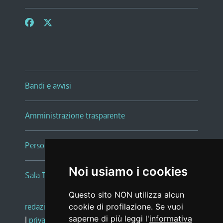
Bandi e avvisi
Amministrazione trasparente
Persone e Uffici
Noi usiamo i cookies
Sala Tiziano Tessitori
Questo sito NON utilizza alcun
redazione web
|
note legali
|
glossario
cookie di profilazione. Se vuoi
saperne di più leggi l'
informativa
|
privacy
|
social media policy