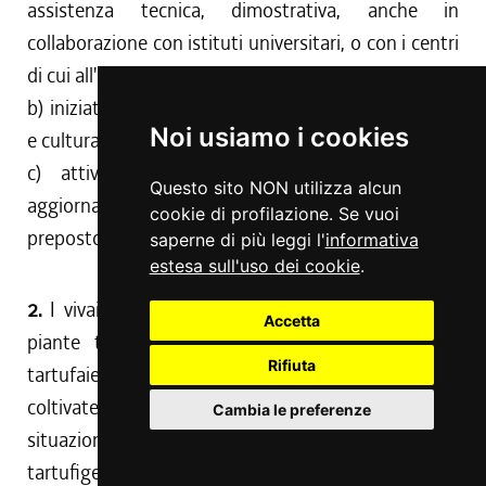
assistenza tecnica, dimostrativa, anche in
collaborazione con istituti universitari, o con i centri
di cui all'articolo 2 della legge 752/1985;
b) iniziative promozionali, pubblicitarie, informative
Noi usiamo i cookies
e culturali in materia di tartuficoltura;
c) attività formativa, di qualificazione e di
Questo sito NON utilizza alcun
aggiornamento del personale tecnico e di quello
cookie di profilazione. Se vuoi
preposto alla vigilanza.
saperne di più leggi l'
informativa
estesa sull'uso dei cookie
.
2.
I vivai forestali della Regione possono produrre
Accetta
piante tartufigene idonee, per incrementare le
Rifiuta
tartufaie controllate, per realizzare tartufaie
coltivate e per la valorizzazione delle specifiche
Cambia le preferenze
situazioni territoriali e ambientali a vocazione
tartufigena.