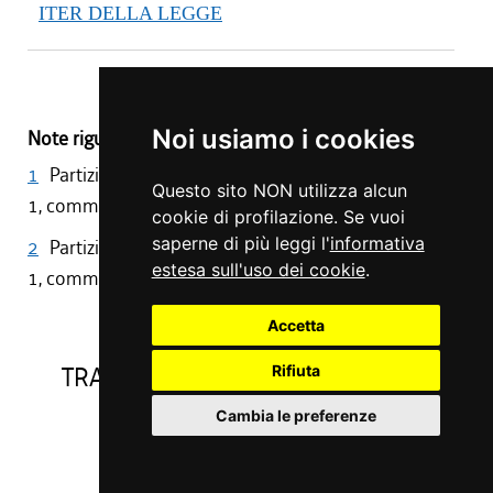
ITER DELLA LEGGE
Noi usiamo i cookies
Note riguardanti modifiche apportate all’intera legge:
1
Partizione di cui fa parte l'art. 24, abrogata da art.
Questo sito NON utilizza alcun
1, comma 1, L. R. 11/2010
cookie di profilazione. Se vuoi
saperne di più leggi l'
informativa
2
Partizione di cui fa parte l'art. 66, abrogata da art.
estesa sull'uso dei cookie
.
1, comma 1, L. R. 11/2010
Accetta
TITOLO I
TRASFERIMENTI AGLI ENTI LOCALI
Rifiuta
Cambia le preferenze
CAPO I