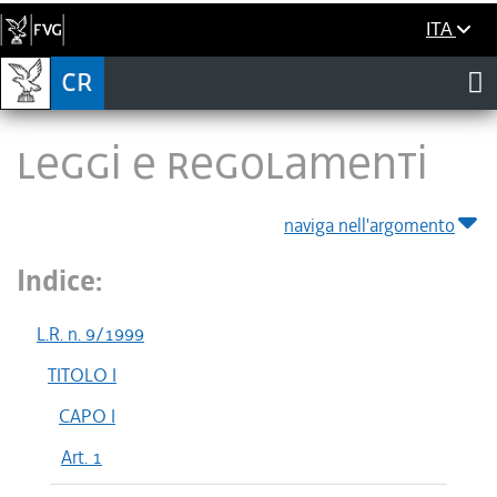
ITA
LEGGI E REGOLAMENTI
naviga nell'argomento
Indice:
L.R. n. 9/1999
TITOLO I
CAPO I
Art. 1