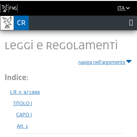
ITA
LEGGI E REGOLAMENTI
naviga nell'argomento
Indice:
L.R. n. 9/1999
TITOLO I
CAPO I
Art. 1