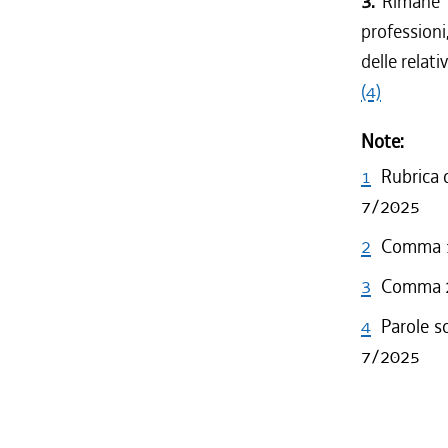
3.
Rimane f
professioni,
delle relat
(4)
Note:
1
Rubrica d
7/2025
2
Comma 1 
3
Comma 2 
4
Parole s
7/2025