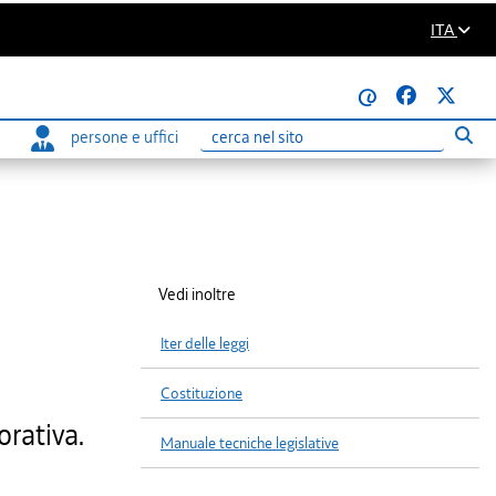
ITA
@
persone e uffici
Eseg
Ricerca
Vedi inoltre
Iter delle leggi
i
Costituzione
orativa.
Manuale tecniche legislative