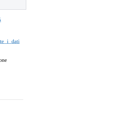
5
te i dati
ione