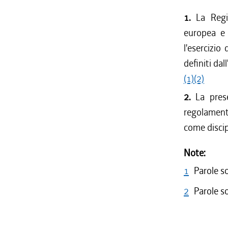
1.
La Regi
europea e 
l'esercizio
definiti dal
(1)
(2)
2.
La pres
regolamenta
come discip
Note:
1
Parole s
2
Parole s