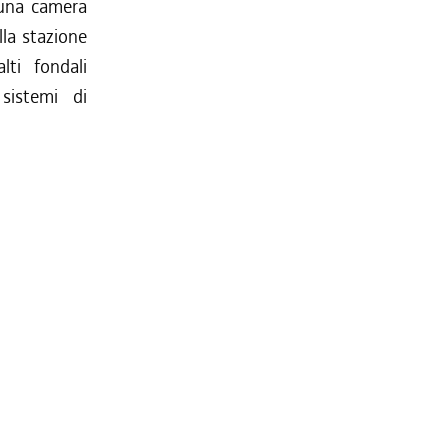
 una camera
lla stazione
lti fondali
sistemi di