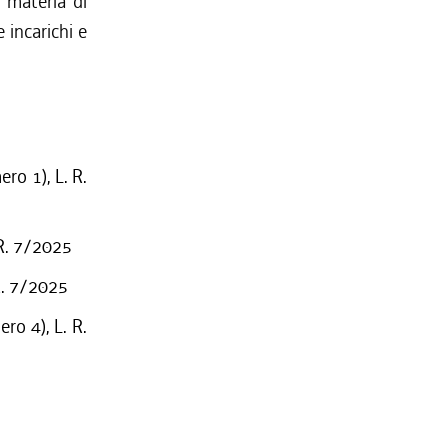
 materia di
e incarichi e
ro 1), L. R.
 R. 7/2025
R. 7/2025
ro 4), L. R.