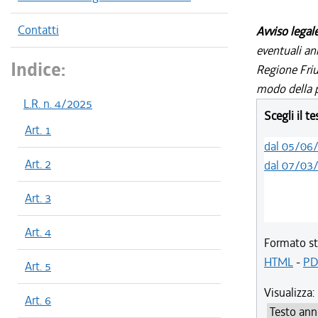
Contatti
Avviso legal
eventuali an
Indice:
Regione Friul
modo della p
L.R. n. 4/2025
Scegli il t
Art. 1
dal 05/06
Art. 2
dal 07/03
Art. 3
Art. 4
Formato st
HTML
-
PD
Art. 5
Visualizza:
Art. 6