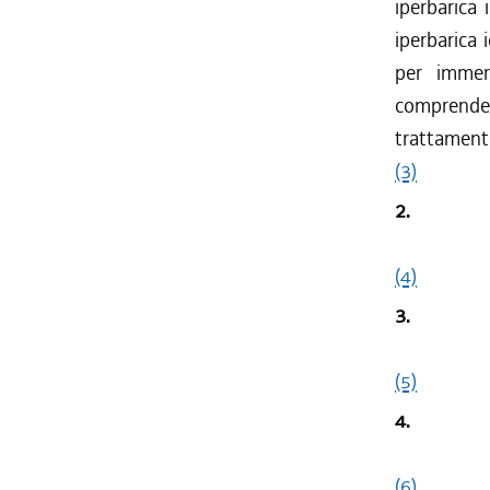
iperbarica
iperbarica 
per immers
comprende
trattamento
(3)
2.
(4)
3.
(5)
4.
(6)