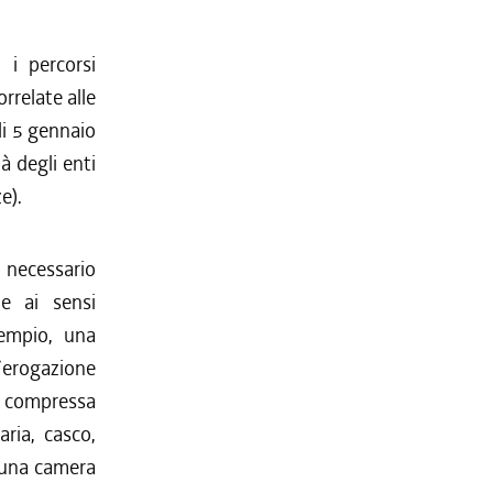
 i percorsi
rrelate alle
ali 5 gennaio
à degli enti
e).
è necessario
te ai sensi
sempio, una
o/erogazione
a compressa
ria, casco,
i una camera