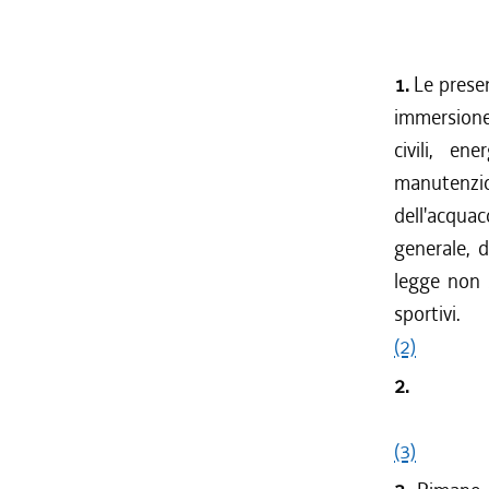
1.
Le presen
immersione
civili, en
manutenzi
dell'acquac
generale, d
legge non s
sportivi.
(2)
2.
(3)