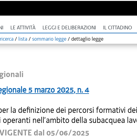
NI
LE ATTIVITÀ
LEGGI E DELIBERAZIONI
IL CITTADINO
ricerca
/
lista
/
sommario legge
/
dettaglio legge
gionali
egionale
5 marzo 2025
, n.
4
r la definizione dei percorsi formativi de
 operanti nell’ambito della subacquea lav
VIGENTE dal 05/06/2025