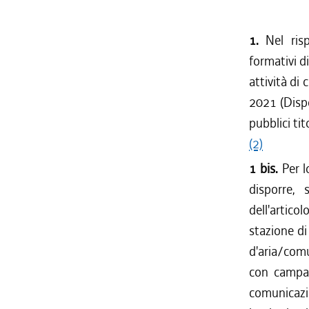
1.
Nel ris
formativi d
attività di 
2021 (Dispo
pubblici ti
(2)
1 bis.
Per l
disporre, 
dell'artic
stazione di
d'aria/com
con campan
comunicazio