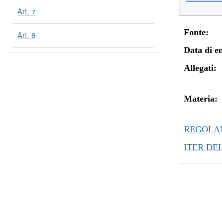
Art. 7
Fonte:
Art. 8
Data di en
Allegati:
Materia:
REGOLAM
ITER DE