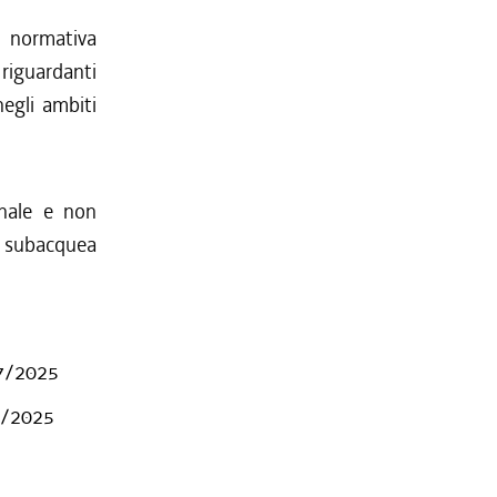
a normativa
riguardanti
negli ambiti
onale e non
va subacquea
 7/2025
 7/2025