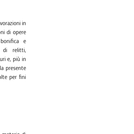
avorazioni in
ni di opere
 bonifica e
i relitti,
ri e, più in
lla presente
lte per fini