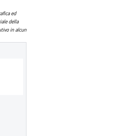
afica ed
iale della
utivo in alcun