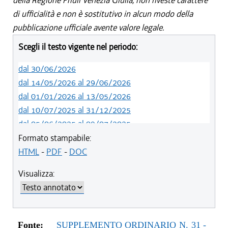
della Regione Friuli Venezia Giulia, non riveste carattere
di ufficialità e non è sostitutivo in alcun modo della
pubblicazione ufficiale avente valore legale.
Scegli il testo vigente nel periodo:
dal 30/06/2026
dal 14/05/2026 al 29/06/2026
dal 01/01/2026 al 13/05/2026
dal 10/07/2025 al 31/12/2025
dal 05/06/2025 al 09/07/2025
dal 24/04/2025 al 04/06/2025
Formato stampabile:
dal 01/01/2025 al 23/04/2025
HTML
-
PDF
-
DOC
dal 27/10/2024 al 31/12/2024
Visualizza:
Fonte:
SUPPLEMENTO ORDINARIO N. 31 -