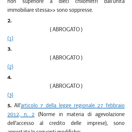
non superiore a dieci chilometri dall'unità
immobiliare stessa
>> sono soppresse.
2.
( ABROGATO )
(1)
3.
( ABROGATO )
(2)
4.
( ABROGATO )
(3)
5.
All'
articolo 7 della legge regionale 27 febbraio
2012, n. 2
(Norme in materia di agevolazione
dell'accesso al credito delle imprese), sono
apportate le seguenti modifiche: