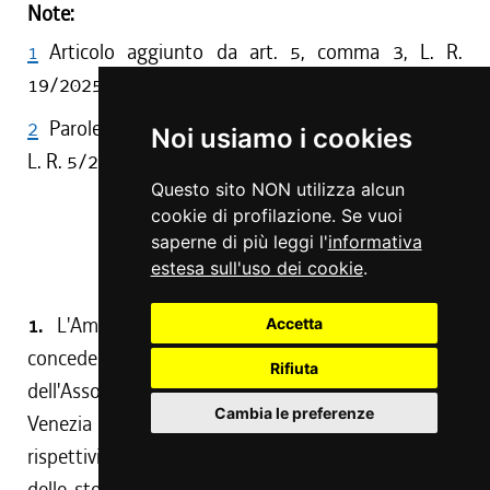
Note:
1
Articolo aggiunto da art. 5, comma 3, L. R.
19/2025 , con effetto dall'1/1/2026.
2
Parole aggiunte al comma 1 da art. 68, comma 1,
Noi usiamo i cookies
L. R. 5/2026
Questo sito NON utilizza alcun
Art. 6 quater
cookie di profilazione. Se vuoi
saperne di più leggi l'
informativa
(Divise per cori e bande alpini)
estesa sull'uso dei cookie
.
(1)
1.
L'Amministrazione regionale è autorizzata a
Accetta
concedere un contributo alle Sezioni territoriali
Rifiuta
dell'Associazione Nazionale Alpini (ANA) del Friuli
Cambia le preferenze
Venezia Giulia volto all'acquisto di divise per i
rispettivi cori e bande alpini, finalizzato al rinnovo
delle stesse per assicurare un'adeguata uniformità