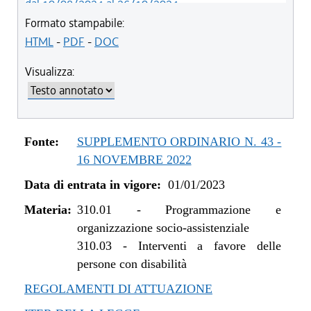
dal 10/08/2024 al 26/10/2024
dal 01/01/2024 al 09/08/2024
Formato stampabile:
dal 07/03/2023 al 31/12/2023
HTML
-
PDF
-
DOC
dal 01/01/2023 al 06/03/2023
Visualizza:
Fonte:
SUPPLEMENTO ORDINARIO N. 43 -
16 NOVEMBRE 2022
Data di entrata in vigore:
01/01/2023
Materia:
310.01
-
Programmazione e
organizzazione socio-assistenziale
310.03
-
Interventi a favore delle
persone con disabilità
REGOLAMENTI DI ATTUAZIONE