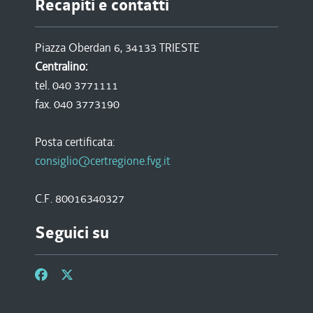
Recapiti e contatti
Piazza Oberdan 6, 34133 TRIESTE
Centralino:
tel. 040 3771111
fax. 040 3773190
Posta certificata:
consiglio@certregione.fvg.it
C.F. 80016340327
Seguici su