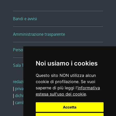
Bandi e avvisi
Amministrazione trasparente
Persone e Uffici
Noi usiamo i cookies
Sala Tiziano Tessitori
Questo sito NON utilizza alcun
redazione web
|
note legali
|
glossario
cookie di profilazione. Se vuoi
saperne di più leggi l'
informativa
|
privacy
|
social media policy
estesa sull'uso dei cookie
.
|
dichiarazione di accessibilità
|
feedback
|
cambio preferenze cookie
Accetta