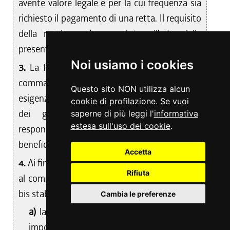
avente valore legale e per la cui frequenza sia
richiesto il pagamento di una retta. Il requisito
della residenza è posseduto all'atto della
presentazione della domanda.
Noi usiamo i cookies
3.
La frequenza di una delle scuole di cui al
comma 2 deve essere motivata da comprovate
Questo sito NON utilizza alcun
esigenze lavorative o di studio di almeno uno
cookie di profilazione. Se vuoi
dei genitori, o persone esercenti la
saperne di più leggi l'
informativa
estesa sull'uso dei cookie
.
responsabilità genitoriale, dell'alunno
beneficiario del contributo.
Accetta
4.
Ai fini della concessione del contributo di cui
Rifiuta
al comma 1 le linee guida di cui all'articolo 32
bis stabiliscono:
Cambia le preferenze
a)
la misura massima degli assegni con un
importo differenziato per la scuola primaria,