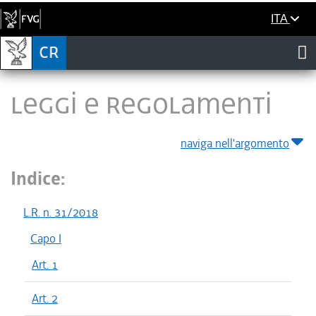
ITA
LEGGI E REGOLAMENTI
naviga nell'argomento
Indice:
L.R. n. 31/2018
Capo I
Art. 1
Art. 2