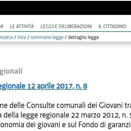
NI
LE ATTIVITÀ
LEGGI E DELIBERAZIONI
IL CITTADINO
ricerca
/
lista
/
sommario legge
/
dettaglio legge
gionali
egionale
12 aprile 2017
, n.
8
one delle Consulte comunali dei Giovani t
a della legge regionale 22 marzo 2012, n. 
tonomia dei giovani e sul Fondo di garanzi