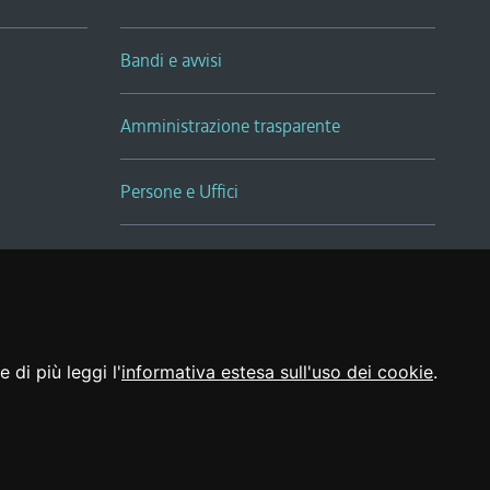
Bandi e avvisi
Amministrazione trasparente
Persone e Uffici
Sala Tiziano Tessitori
Realizzato da
 di più leggi l'
informativa estesa sull'uso dei cookie
.