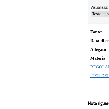
Visualizza:
Fonte:
Data di en
Allegati:
Materia:
REGOLAM
ITER DE
Note riguar