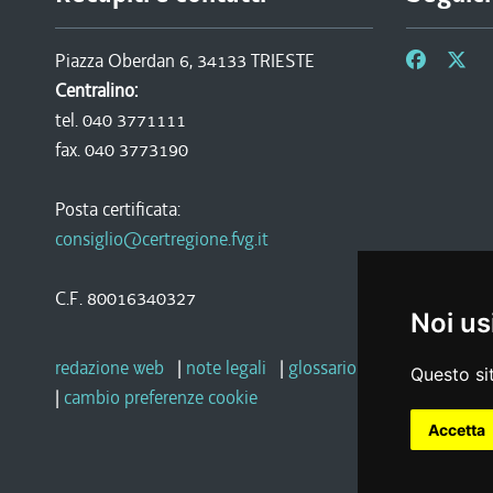
Piazza Oberdan 6, 34133 TRIESTE
Centralino:
tel. 040 3771111
fax. 040 3773190
Posta certificata:
consiglio@certregione.fvg.it
C.F. 80016340327
Noi us
redazione web
|
note legali
|
glossario
|
privacy
|
socia
Questo sit
|
cambio preferenze cookie
Accetta