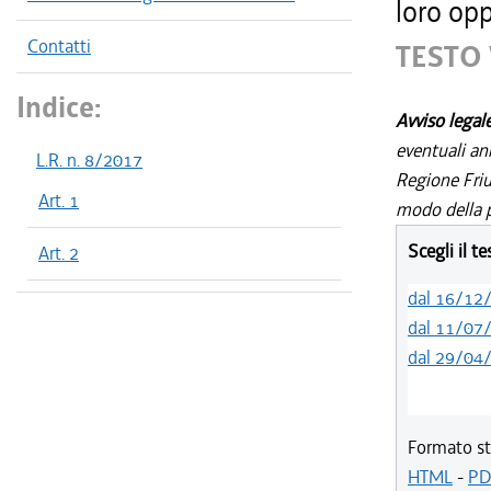
loro opp
Contatti
TESTO 
Indice:
Avviso legal
eventuali an
L.R. n. 8/2017
Regione Friul
Art. 1
modo della p
Scegli il t
Art. 2
dal 16/12
dal 11/07
dal 29/04
Formato st
HTML
-
PD