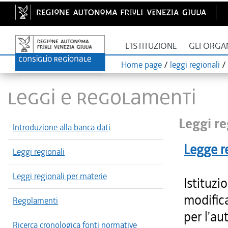
L'ISTITUZIONE
GLI ORGA
Home page
/
leggi regionali
/
LEGGI E REGOLAMENTI
Leggi re
Introduzione alla banca dati
Legge r
Leggi regionali
Leggi regionali per materie
Istituzi
modific
Regolamenti
per l'au
Ricerca cronologica fonti normative