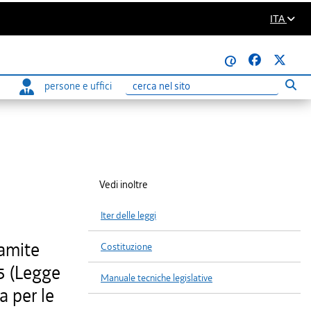
ITA
@
persone e uffici
Eseg
Ricerca
Vedi inoltre
Iter delle leggi
ramite
Costituzione
5 (Legge
Manuale tecniche legislative
a per le