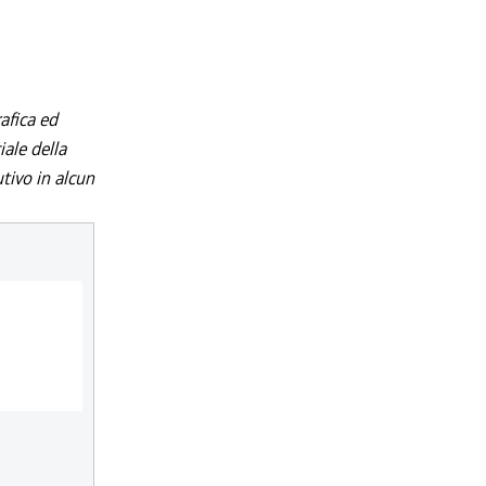
afica ed
iale della
utivo in alcun