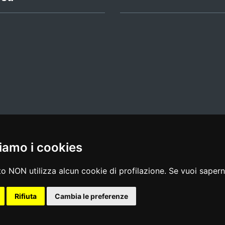
iamo i cookies
l media policy
|
dichiarazione di accessibilità
|
feedback
o NON utilizza alcun cookie di profilazione. Se vuoi saperne
Rifiuta
Cambia le preferenze