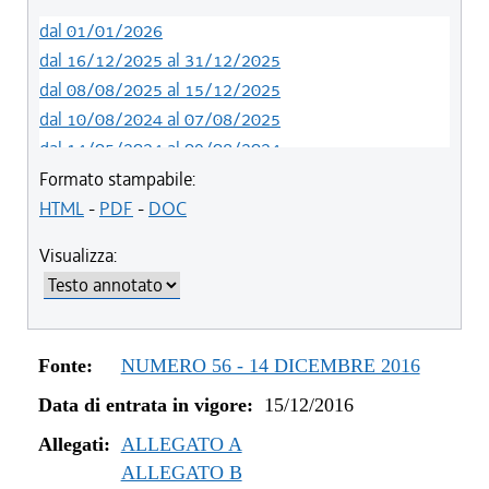
dal 01/01/2026
dal 16/12/2025 al 31/12/2025
dal 08/08/2025 al 15/12/2025
dal 10/08/2024 al 07/08/2025
dal 14/05/2024 al 09/08/2024
dal 01/01/2024 al 13/05/2024
Formato stampabile:
dal 31/10/2023 al 31/12/2023
HTML
-
PDF
-
DOC
dal 12/08/2023 al 30/10/2023
Visualizza:
dal 07/03/2023 al 11/08/2023
dal 01/01/2023 al 06/03/2023
dal 09/08/2022 al 31/12/2022
dal 01/01/2022 al 08/08/2022
Fonte:
NUMERO 56 - 14 DICEMBRE 2016
dal 10/12/2021 al 31/12/2021
Data di entrata in vigore:
15/12/2016
dal 06/11/2021 al 09/12/2021
dal 27/10/2021 al 05/11/2021
Allegati:
ALLEGATO A
dal 20/05/2021 al 26/10/2021
ALLEGATO B