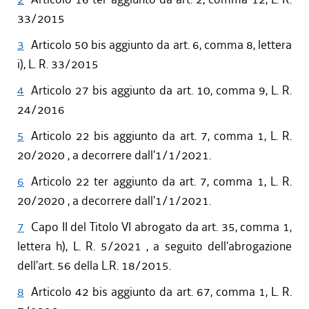
dal 27/04/2017 al 09/08/2017
33/2015
dal 09/01/2017 al 26/04/2017
3
Articolo 50 bis aggiunto da art. 6, comma 8, lettera
dal 15/12/2016 al 08/01/2017
i), L. R. 33/2015
dal 13/08/2016 al 14/12/2016
dal 30/06/2016 al 12/08/2016
4
Articolo 27 bis aggiunto da art. 10, comma 9, L. R.
dal 17/03/2016 al 29/06/2016
24/2016
dal 13/01/2016 al 16/03/2016
5
Articolo 22 bis aggiunto da art. 7, comma 1, L. R.
dal 13/11/2015 al 12/01/2016
20/2020 , a decorrere dall'1/1/2021.
dal 22/10/2015 al 12/11/2015
dal 11/08/2015 al 21/10/2015
6
Articolo 22 ter aggiunto da art. 7, comma 1, L. R.
dal 06/08/2015 al 10/08/2015
20/2020 , a decorrere dall'1/1/2021.
7
Capo II del Titolo VI abrogato da art. 35, comma 1,
lettera h), L. R. 5/2021 , a seguito dell'abrogazione
dell'art. 56 della L.R. 18/2015.
8
Articolo 42 bis aggiunto da art. 67, comma 1, L. R.