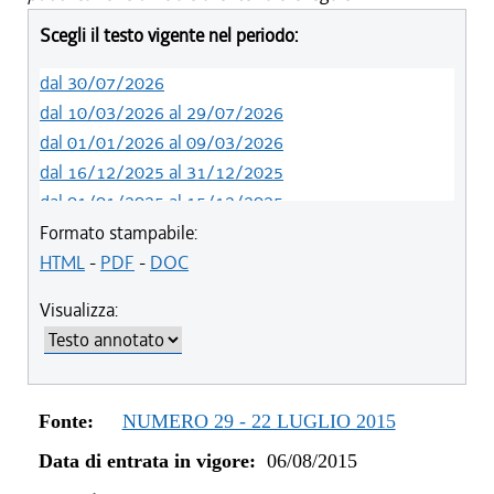
Scegli il testo vigente nel periodo:
dal 30/07/2026
dal 10/03/2026 al 29/07/2026
dal 01/01/2026 al 09/03/2026
dal 16/12/2025 al 31/12/2025
dal 01/01/2025 al 15/12/2025
dal 01/01/2024 al 31/12/2024
Formato stampabile:
dal 23/02/2023 al 31/12/2023
HTML
-
PDF
-
DOC
dal 01/01/2023 al 22/02/2023
Visualizza:
dal 14/06/2022 al 31/12/2022
dal 06/11/2021 al 31/12/2021
dal 12/08/2021 al 05/11/2021
dal 20/05/2021 al 11/08/2021
Fonte:
NUMERO 29 - 22 LUGLIO 2015
dal 27/04/2021 al 19/05/2021
Data di entrata in vigore:
06/08/2015
dal 01/01/2021 al 26/04/2021