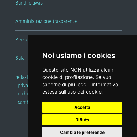
Bandi e avvisi
Amministrazione trasparente
Persone e Uffici
Noi usiamo i cookies
Sala Tiziano Tessitori
Questo sito NON utilizza alcun
redazione web
|
note legali
|
glossario
cookie di profilazione. Se vuoi
saperne di più leggi l'
informativa
|
privacy
|
social media policy
estesa sull'uso dei cookie
.
|
dichiarazione di accessibilità
|
feedback
|
cambio preferenze cookie
Accetta
Rifiuta
Realizzato da
Cambia le preferenze