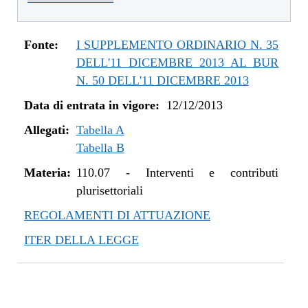
dal 01/01/2016 al 14/12/2016
dal 11/08/2015 al 31/12/2015
dal 21/05/2015 al 10/08/2015
Fonte:
I SUPPLEMENTO ORDINARIO N. 35
dal 26/02/2015 al 20/05/2015
DELL'11 DICEMBRE 2013 AL BUR
dal 07/01/2015 al 25/02/2015
N. 50 DELL'11 DICEMBRE 2013
dal 20/11/2014 al 06/01/2015
Data di entrata in vigore:
12/12/2013
dal 06/11/2014 al 19/11/2014
Allegati:
dal 22/05/2014 al 05/11/2014
Tabella A
Tabella B
dal 11/04/2014 al 21/05/2014
dal 28/03/2014 al 10/04/2014
Materia:
110.07
-
Interventi e contributi
dal 12/12/2013 al 27/03/2014
plurisettoriali
REGOLAMENTI DI ATTUAZIONE
ITER DELLA LEGGE