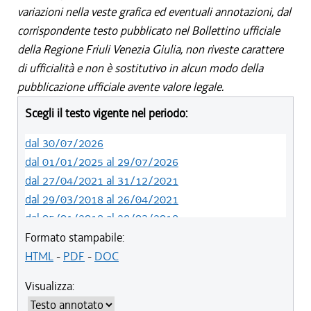
variazioni nella veste grafica ed eventuali annotazioni, dal
corrispondente testo pubblicato nel Bollettino ufficiale
della Regione Friuli Venezia Giulia, non riveste carattere
di ufficialità e non è sostitutivo in alcun modo della
pubblicazione ufficiale avente valore legale.
Scegli il testo vigente nel periodo:
dal 30/07/2026
dal 01/01/2025 al 29/07/2026
dal 27/04/2021 al 31/12/2021
dal 29/03/2018 al 26/04/2021
dal 05/01/2018 al 28/03/2018
dal 01/01/2018 al 04/01/2018
Formato stampabile:
dal 26/10/2017 al 31/12/2017
HTML
-
PDF
-
DOC
dal 15/04/2017 al 25/10/2017
Visualizza:
dal 15/12/2016 al 14/04/2017