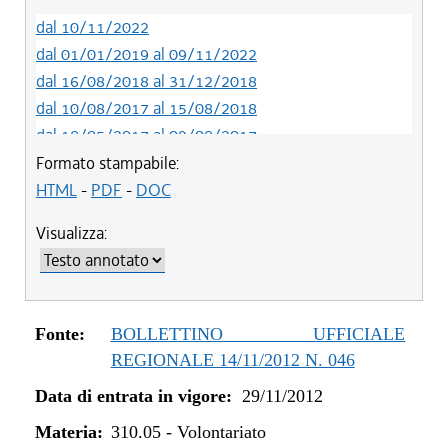
dal 10/11/2022
dal 01/01/2019 al 09/11/2022
dal 16/08/2018 al 31/12/2018
dal 10/08/2017 al 15/08/2018
dal 18/05/2017 al 09/08/2017
dal 13/08/2016 al 17/05/2017
Formato stampabile:
dal 13/01/2016 al 12/08/2016
HTML
-
PDF
-
DOC
dal 31/03/2015 al 12/01/2016
Visualizza:
dal 07/01/2015 al 30/03/2015
dal 08/08/2014 al 06/01/2015
dal 16/11/2013 al 07/08/2014
dal 07/01/2013 al 15/11/2013
Fonte:
BOLLETTINO UFFICIALE
dal 29/11/2012 al 06/01/2013
REGIONALE 14/11/2012 N. 046
Data di entrata in vigore:
29/11/2012
Materia:
310.05
-
Volontariato