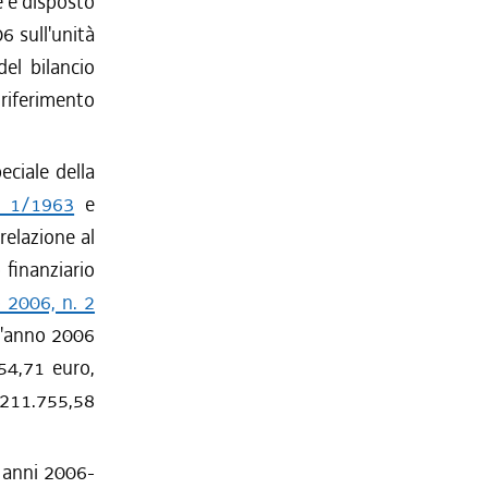
e è disposto
6 sull'unità
del bilancio
 riferimento
eciale della
le 1/1963
e
 relazione al
 finanziario
 2006, n. 2
 l'anno 2006
54,71 euro,
.211.755,58
i anni 2006-