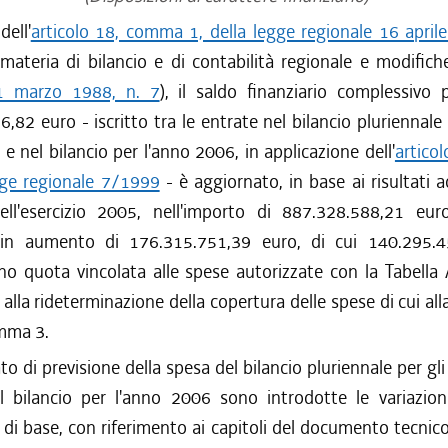
dell'
articolo 18, comma 1, della legge regionale 16 april
materia di bilancio e di contabilità regionale e modifich
 1 marzo 1988, n. 7
), il saldo finanziario complessivo 
,82 euro - iscritto tra le entrate nel bilancio pluriennale 
 nel bilancio per l'anno 2006, in applicazione dell'
artico
egge regionale 7/1999
- è aggiornato, in base ai risultati ac
ell'esercizio 2005, nell'importo di 887.328.588,21 eu
 in aumento di 176.315.751,39 euro, di cui 140.295.
no quota vincolata alle spese autorizzate con la Tabella 
lla rideterminazione della copertura delle spese di cui all
omma 3.
to di previsione della spesa del bilancio pluriennale per gl
 bilancio per l'anno 2006 sono introdotte le variazioni
i di base, con riferimento ai capitoli del documento tecnico