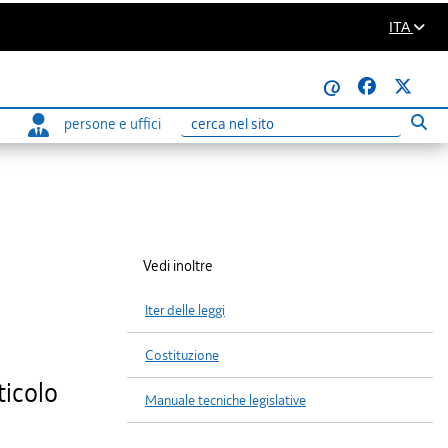
ITA
@
persone e uffici
Eseg
Ricerca
Vedi inoltre
Iter delle leggi
Costituzione
ticolo
Manuale tecniche legislative