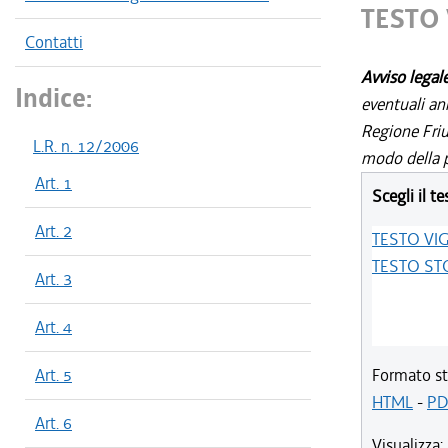
TESTO
Contatti
Avviso legal
Indice:
eventuali an
Regione Friul
L.R. n. 12/2006
modo della p
Art. 1
Scegli il te
Art. 2
TESTO VI
TESTO ST
Art. 3
Art. 4
Art. 5
Formato st
HTML
-
PD
Art. 6
Visualizza: