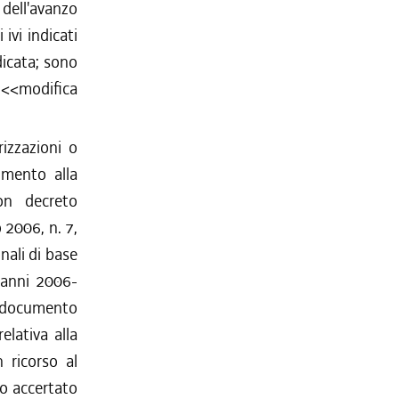
 dell'avanzo
 ivi indicati
dicata; sono
e <<modifica
izzazioni o
imento alla
n decreto
 2006, n. 7,
nali di base
i anni 2006-
l documento
elativa alla
n ricorso al
io accertato