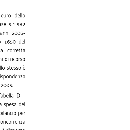
euro dello
ase 5.1.582
i anni 2006-
lo 1650 del
a corretta
i di ricorso
llo stesso è
spondenza
i 2005.
Tabella D -
la spesa del
bilancio per
 concorrenza