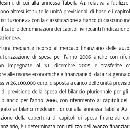
esimi, di cui alla annessa Tabella A1 relativa all'utilizzo
ono altresì istituite le unità previsionali di base e i capitoli
istituzione>> con la classificazione a fianco di ciascuno in
ificate le denominazioni dei capitoli ivi recanti l'indicazion
azione>>.
ura mediante ricorso al mercato finanziario delle autor
utorizzazione di spesa per l'anno 2006 anche con rifer
n impegnate al 31 dicembre 2005 e trasferite co
ore alle risorse economiche e finanziarie di data 18 gennaio
sivi 26.100.000 euro, disposta a carico delle unità previsio
 di previsione della spesa del bilancio pluriennale per gl
 bilancio per l'anno 2006, con riferimento ai capitoli de
egato ai bilanci medesimi, di cui alla annessa Tabella A2 r
zione della copertura di capitoli di spesa finanziati co
anziario, è rideterminata con utilizzo dell'avanzo finanziar