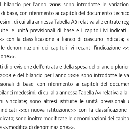
 bilancio per l'anno 2006 sono introdotte le variazioni
i di base, con riferimento ai capitoli del documento tecnico
simi, di cui alla annessa Tabella A3 relativa alle entrate re
ituite le unità previsionali di base e i capitoli ivi indicat
>> con la classificazione a fianco di ciascuno indicata; 
le denominazioni dei capitoli ivi recanti l'indicazione <
ione>>.
i di previsione dell'entrata e della spesa del bilancio plurie
008 e del bilancio per l'anno 2006 sono introdotte le var
isionali di base, con riferimento ai capitoli del docume
bilanci medesimi, di cui alla annessa Tabella A4 relativa alla 
i vincolate; sono altresì istituite le unità previsionali
i indicati <<di nuova istituzione>> con la classificazione
dicata; sono inoltre modificate le denominazioni dei capitoli
ne <<modifica di denominazione>>.