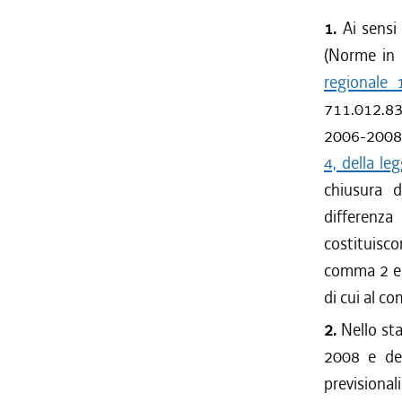
1.
Ai sensi 
(Norme in 
regionale
711.012.836
2006-2008 e
4, della l
chiusura d
differenza
costituisco
comma 2 e a
di cui al c
2.
Nello sta
2008 e del
previsional