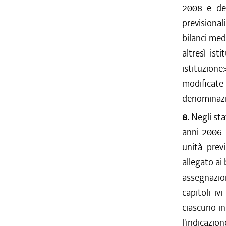
2008 e del
previsional
bilanci mede
altresì ist
istituzione
modificate 
denominaz
8.
Negli stat
anni 2006-2
unità prev
allegato ai 
assegnazion
capitoli iv
ciascuno in
l'indicazio