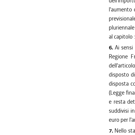
dell'import
l'aumento d
previsional
pluriennale
al capitolo
6.
Ai sensi 
Regione Fr
dell'articol
disposto di
disposta co
(Legge fina
e resta de
suddivisi 
euro per l'
7.
Nello sta