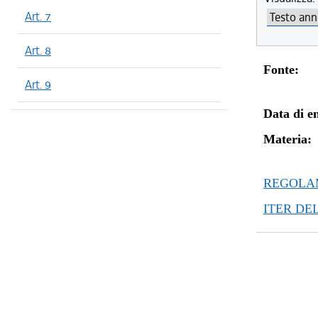
Art. 7
Art. 8
Fonte:
Art. 9
Data di en
Materia:
REGOLAM
ITER DE