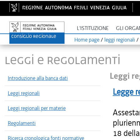
L'ISTITUZIONE
GLI ORGA
Home page
/
leggi regionali
/
LEGGI E REGOLAMENTI
Leggi re
Introduzione alla banca dati
Legge r
Leggi regionali
Leggi regionali per materie
Assesta
plurienn
Regolamenti
18 della
Ricerca cronologica fonti normative