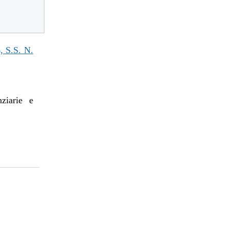
S.S. N.
nziarie e