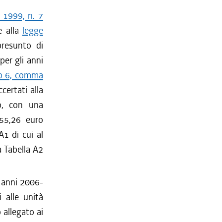
e 1999, n. 7
e alla
legge
presunto di
per gli anni
lo 6, comma
certati alla
ro, con una
455,26 euro
A1 di cui al
a Tabella A2
i anni 2006-
 alle unità
 allegato ai