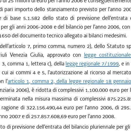
o di 25 milioni di euro per l'anno 2006 e conseguentement
i pari importo dello stanziamento previsto per l'anno 200
e di base 5.1.582 dello stato di previsione dell'entrata 
 per gli anni 2006-2008 e del bilancio per l'anno 2006, con
 1650 del documento tecnico allegato ai bilanci medesimi.
dell'articolo 7, primo comma, numero 2), dello Statuto sp
iuli Venezia Giulia, approvato con
legge costituziona
o 3, comma 1, lettera c), della
legge regionale 7/1999
, e in
 cui ai commi 4 e 5, l'autorizzazione al ricorso al mercato
n l'
articolo 1, comma 2, della legge regionale 18 gennaio
nziaria 2006), è ridotta di complessivi 1.100.000 euro per
terminata nella misura massima di complessivi 875.225.8
in ragione di 322.156.490,44 euro per l'anno 2006, di 295
anno 2007 e di 257.857.608,69 euro per l'anno 2008.
to di previsione dell'entrata del bilancio pluriennale per gl