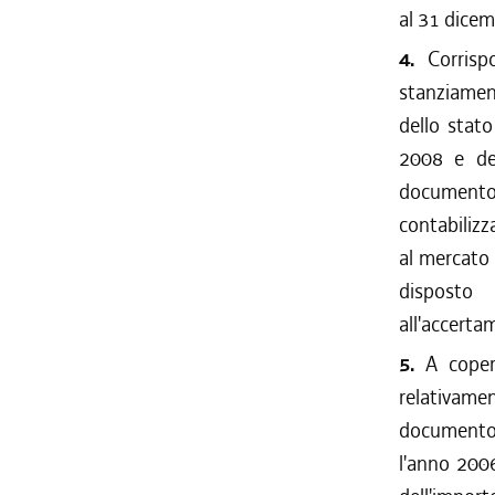
al 31 dice
4.
Corrispo
stanziamen
dello stato
2008 e del
documento
contabilizz
al mercato 
disposto
all'accerta
5.
A copert
relativamen
documento t
l'anno 2006