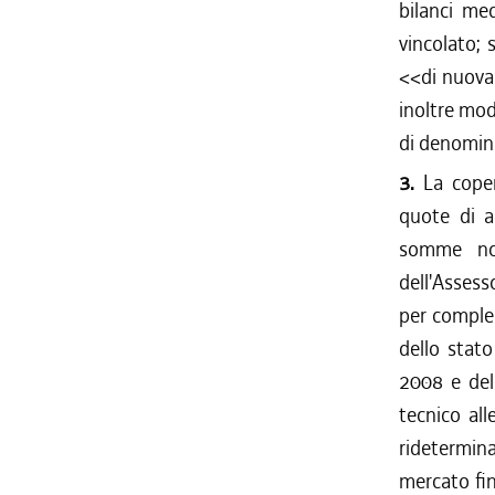
bilanci med
vincolato; s
<<di nuova 
inoltre mod
di denomin
3.
La copert
quote di a
somme no
dell'Assess
per comples
dello stato
2008 e del
tecnico all
ridetermina
mercato fin