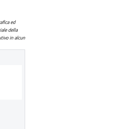
afica ed
iale della
utivo in alcun