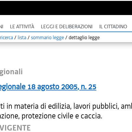
NI
LE ATTIVITÀ
LEGGI E DELIBERAZIONI
IL CITTADINO
ricerca
/
lista
/
sommario legge
/
dettaglio legge
gionali
egionale
18 agosto 2005
, n.
25
ti in materia di edilizia, lavori pubblici, a
azione, protezione civile e caccia.
 VIGENTE