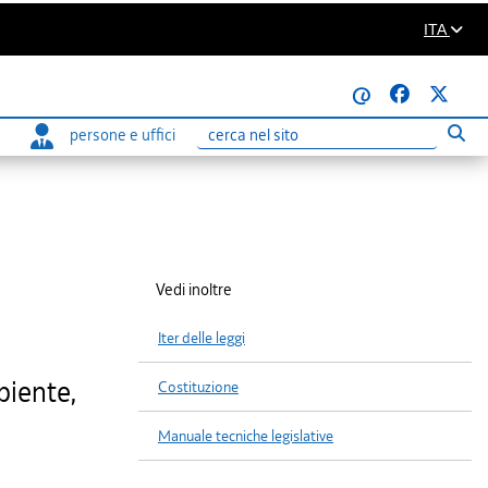
ITA
@
persone e uffici
Eseg
Ricerca
Vedi inoltre
Iter delle leggi
mbiente,
Costituzione
Manuale tecniche legislative