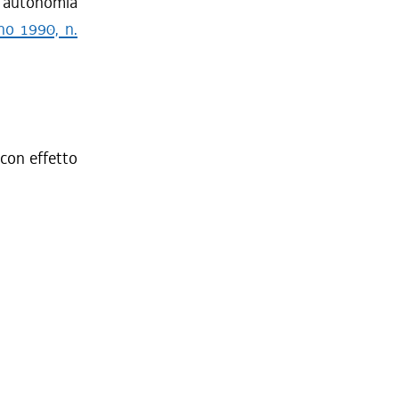
di autonomia
no 1990, n.
 con effetto