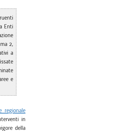
fruenti
a Enti
zione
mma 2,
tivi a
fissate
minate
aree e
e regionale
terventi in
vigore della