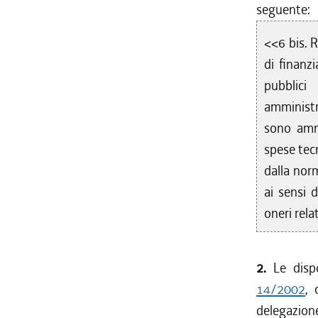
seguente:
<<6 bis. R
di finanz
pubblici
amministra
sono ammi
spese tecn
dalla nor
ai sensi 
oneri relat
2.
Le dispos
14/2002
, 
delegazione