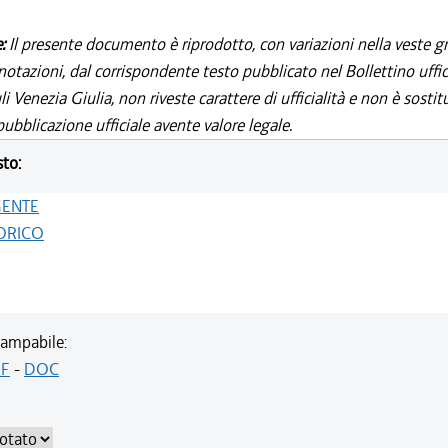
e:
Il presente documento è riprodotto, con variazioni nella veste gr
notazioni, dal corrispondente testo pubblicato nel Bollettino uffic
i Venezia Giulia, non riveste carattere di ufficialità e non è sostit
ubblicazione ufficiale avente valore legale.
sto:
GENTE
ORICO
ampabile:
F
-
DOC