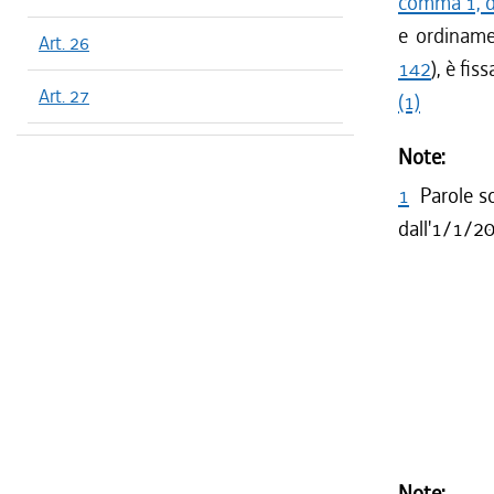
comma 1, d
e ordiname
Art. 26
142
), è fi
Art. 27
(1)
Note:
1
Parole s
dall'1/1/2
Note: