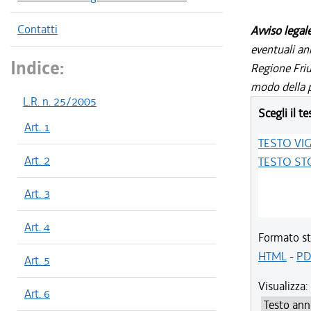
Contatti
Avviso legal
eventuali an
Indice:
Regione Friul
modo della p
L.R. n. 25/2005
Scegli il te
Art. 1
TESTO VI
Art. 2
TESTO ST
Art. 3
Art. 4
Formato st
HTML
-
PD
Art. 5
Visualizza:
Art. 6