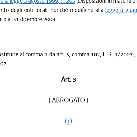
ella legge 3 agosto 1999, n. 265
(Disposizioni in materia 
nto degli enti locali, nonché modifiche alla
legge 8 giug
ssato al 31 dicembre 2009.
ostituite al comma 1 da art. 5, comma 102, L. R. 1/2007 ,
007.
Art. 3
( ABROGATO )
(1)