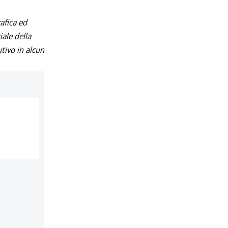
afica ed
iale della
utivo in alcun