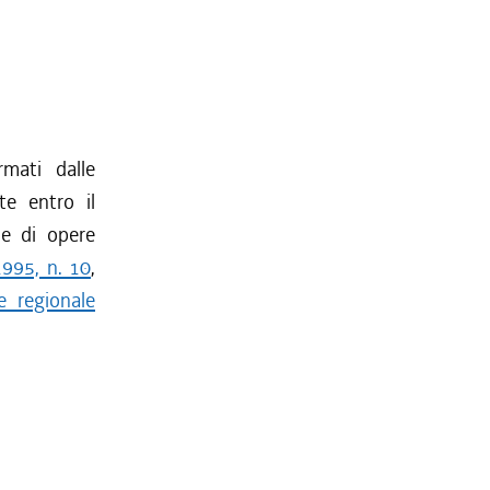
mati dalle
te entro il
ne di opere
1995, n. 10
,
e regionale