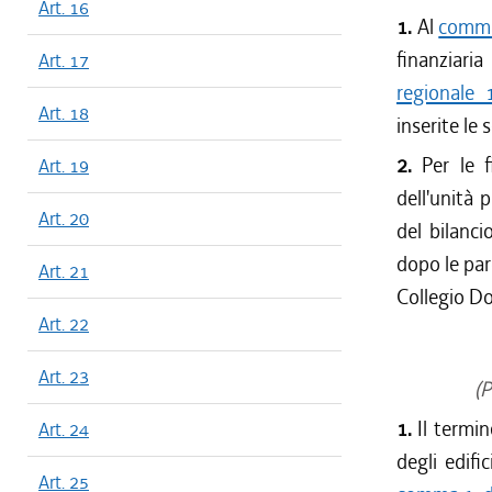
Art. 16
1.
Al
comma 
finanziari
Art. 17
regionale
Art. 18
inserite le
2.
Per le f
Art. 19
dell'unità 
Art. 20
del bilanci
dopo le par
Art. 21
Collegio D
Art. 22
Art. 23
(P
1.
Il termin
Art. 24
degli edifi
Art. 25