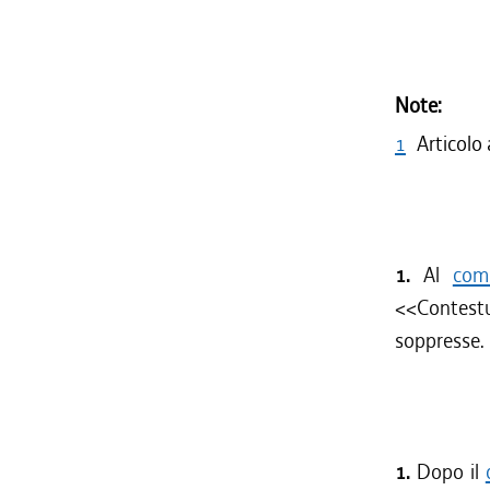
Note:
1
Articolo
1.
Al
com
<<Contest
soppresse.
1.
Dopo il