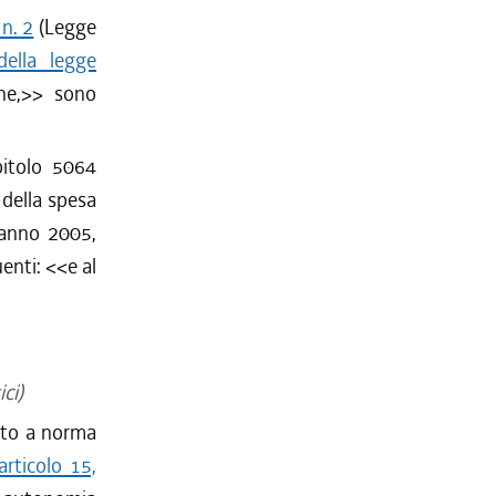
n. 2
(Legge
ella legge
ine,>> sono
pitolo 5064
 della spesa
l'anno 2005,
enti: <<e al
ci)
ento a norma
articolo 15,