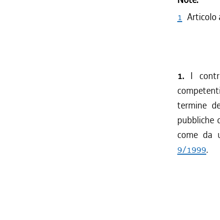
1
Articolo
1.
I contri
competenti
termine de
pubbliche d
come da ul
9/1999
.