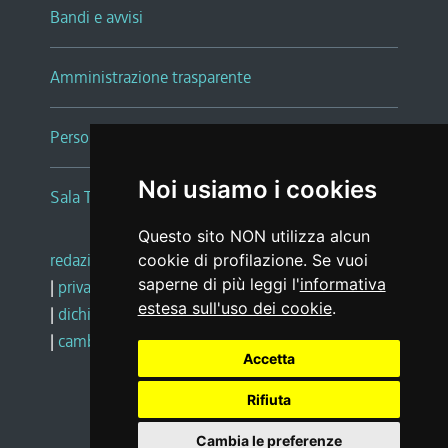
Bandi e avvisi
Amministrazione trasparente
Persone e Uffici
Noi usiamo i cookies
Sala Tiziano Tessitori
Questo sito NON utilizza alcun
redazione web
|
note legali
|
glossario
cookie di profilazione. Se vuoi
saperne di più leggi l'
informativa
|
privacy
|
social media policy
estesa sull'uso dei cookie
.
|
dichiarazione di accessibilità
|
feedback
|
cambio preferenze cookie
Accetta
Rifiuta
Realizzato da
Cambia le preferenze