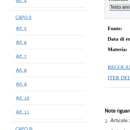
Art. 4
CAPO II
Art. 5
Fonte:
Data di en
Art. 6
Materia:
Art. 7
REGOLAM
Art. 8
ITER DE
Art. 9
Art. 10
Note riguar
Art. 11
1
Articolo
CAPO III