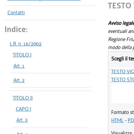
TESTO
Contatti
Avviso legal
Indice:
eventuali an
Regione Friul
L.R. n. 16/2002
modo della p
TITOLO I
Scegli il te
Art. 1
TESTO VI
TESTO ST
Art. 2
TITOLO II
CAPO I
Formato st
Art. 3
HTML
-
PD
Visualizza: