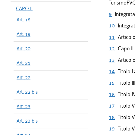
TurismoFVG
CAPO II
9
Integrata
Art. 18
10
Integra
Art. 19
11
Articol
Art. 20
12
Capo II 
13
Articol
Art. 21
14
Titolo 
Art. 22
15
Titolo I
Art. 22 bis
16
Titolo 
17
Titolo 
Art. 23
18
Titolo 
Art. 23 bis
19
Titolo 