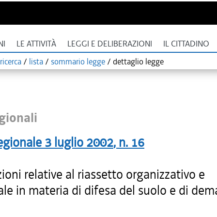
NI
LE ATTIVITÀ
LEGGI E DELIBERAZIONI
IL CITTADINO
ricerca
/
lista
/
sommario legge
/
dettaglio legge
gionali
egionale
3 luglio 2002
, n.
16
ioni relative al riassetto organizzativo e
le in materia di difesa del suolo e di dem