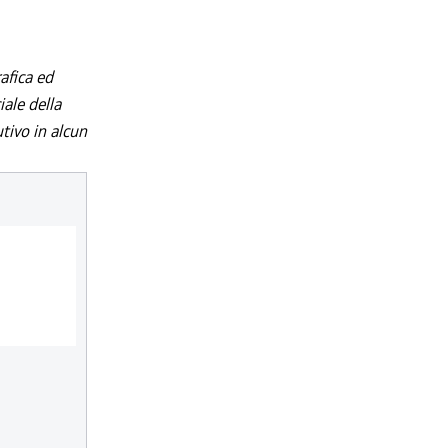
afica ed
iale della
utivo in alcun