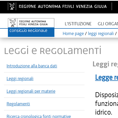
L'ISTITUZIONE
GLI ORGA
Home page
/
leggi regionali
/
LEGGI E REGOLAMENTI
Leggi re
Introduzione alla banca dati
Legge r
Leggi regionali
Leggi regionali per materie
Disposiz
funziona
Regolamenti
idrico.
Ricerca cronologica fonti normative