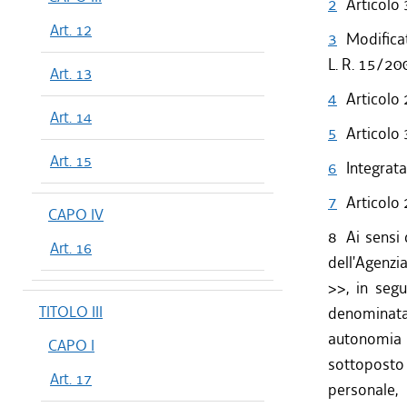
2
Articolo 
Art. 12
3
Modificat
L. R. 15/20
Art. 13
4
Articolo
Art. 14
5
Articolo
Art. 15
6
Integrata
7
Articolo
CAPO IV
8
Ai sensi 
Art. 16
dell'Agenzi
>>, in seg
TITOLO III
denominata
autonomia 
CAPO I
sottoposto 
Art. 17
personale, 