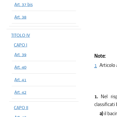
Art. 37 bis
Art. 38
TITOLO IV
CAPO I
Art. 39
Note:
1
Articolo
Art. 40
Art. 41
Art. 42
1.
Nel ri
classificati
CAPO II
a)
il bac