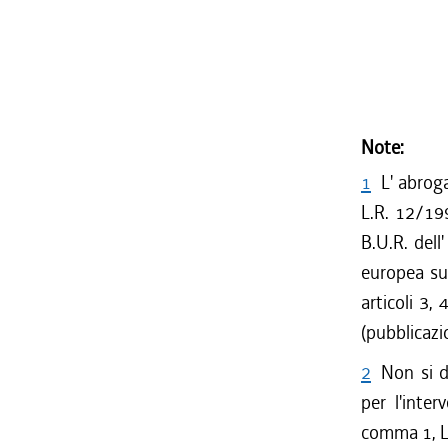
Note:
1
L' abroga
L.R. 12/199
B.U.R. dell
europea sul
articoli 3,
(pubblicaz
2
Non si d
per l'inte
comma 1, L