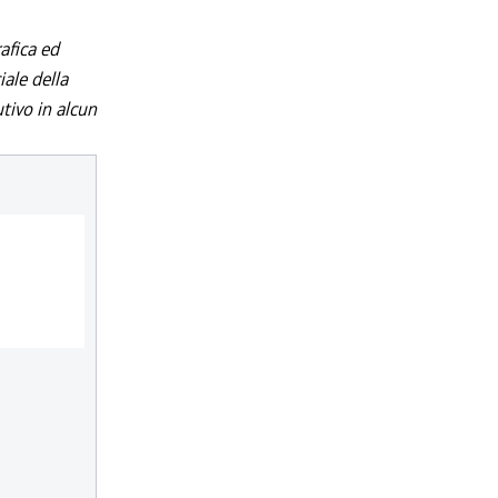
afica ed
iale della
utivo in alcun