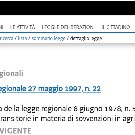
NI
LE ATTIVITÀ
LEGGI E DELIBERAZIONI
IL CITTADINO
ricerca
/
lista
/
sommario legge
/
dettaglio legge
gionali
egionale
27 maggio 1997
, n.
22
 della legge regionale 8 giugno 1978, n. 5
ransitorie in materia di sovvenzioni in agri
 VIGENTE