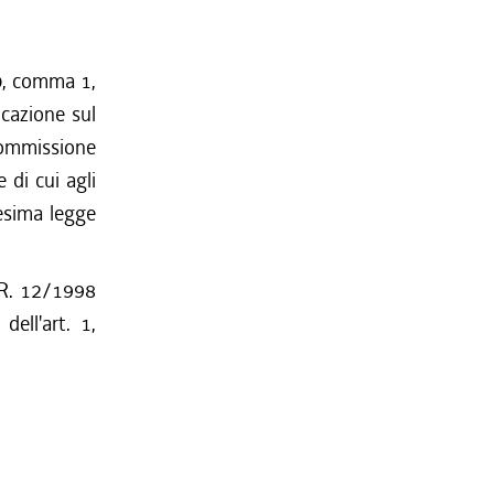
80, comma 1,
icazione sul
 Commissione
 di cui agli
desima legge
L.R. 12/1998
ell'art. 1,