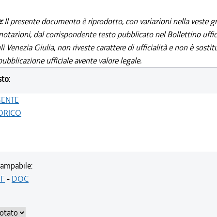
e:
Il presente documento è riprodotto, con variazioni nella veste gr
notazioni, dal corrispondente testo pubblicato nel Bollettino uffic
i Venezia Giulia, non riveste carattere di ufficialità e non è sostit
ubblicazione ufficiale avente valore legale.
sto:
GENTE
ORICO
ampabile:
F
-
DOC