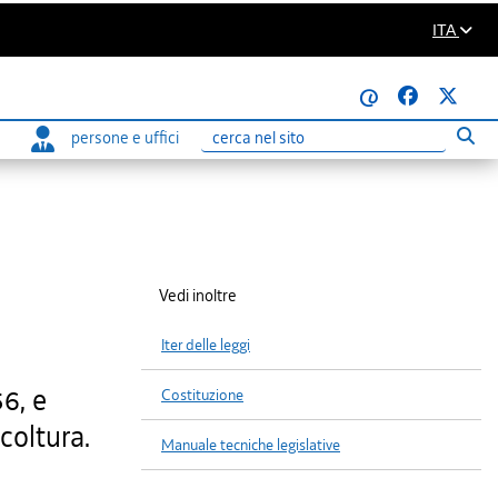
ITA
@
persone e uffici
Eseg
Ricerca
Vedi inoltre
Iter delle leggi
6, e
Costituzione
coltura.
Manuale tecniche legislative