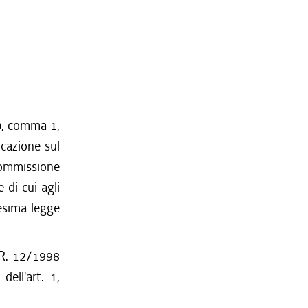
80, comma 1,
icazione sul
 Commissione
 di cui agli
desima legge
L.R. 12/1998
ell'art. 1,