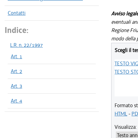
Contatti
Avviso legal
eventuali an
Indice:
Regione Friul
modo della p
L.R. n. 22/1997
Scegli il te
Art. 1
TESTO VI
Art. 2
TESTO ST
Art. 3
Art. 4
Formato st
HTML
-
PD
Visualizza: