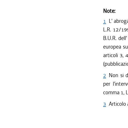
Note:
1
L' abroga
L.R. 12/199
B.U.R. dell
europea sul
articoli 3,
(pubblicaz
2
Non si d
per l'inte
comma 1, L
3
Articolo