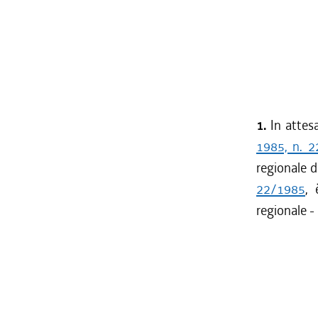
1.
In attes
1985, n. 2
regionale de
22/1985
, 
regionale -