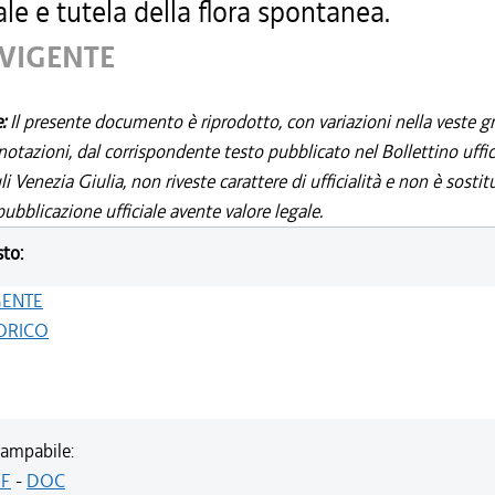
iale e tutela della flora spontanea.
 VIGENTE
e:
Il presente documento è riprodotto, con variazioni nella veste gr
notazioni, dal corrispondente testo pubblicato nel Bollettino uffic
i Venezia Giulia, non riveste carattere di ufficialità e non è sostit
ubblicazione ufficiale avente valore legale.
sto:
GENTE
ORICO
ampabile:
F
-
DOC