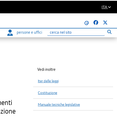
ITA
@
persone e uffici
Eseg
Ricerca
Vedi inoltre
Iter delle leggi
Costituzione
menti
Manuale tecniche legislative
cazione