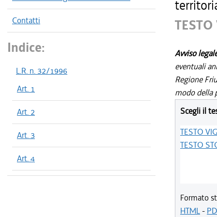
territor
Contatti
TESTO
Indice:
Avviso legal
eventuali an
L.R. n. 32/1996
Regione Friul
Art. 1
modo della p
Scegli il te
Art. 2
TESTO VI
Art. 3
TESTO ST
Art. 4
Formato st
HTML
-
PD