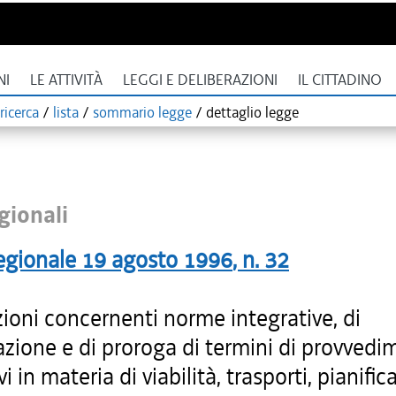
NI
LE ATTIVITÀ
LEGGI E DELIBERAZIONI
IL CITTADINO
ricerca
/
lista
/
sommario legge
/
dettaglio legge
gionali
egionale
19 agosto 1996
, n.
32
ioni concernenti norme integrative, di
zione e di proroga di termini di provvedi
vi in materia di viabilità, trasporti, pianifi