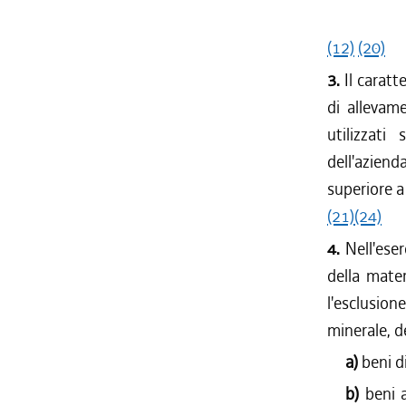
(12)
(20)
3.
Il caratt
di allevame
utilizzati
dell'aziend
superiore a 
(21)
(24)
4.
Nell'eser
della mate
l'esclusion
minerale, d
a)
beni d
b)
beni a