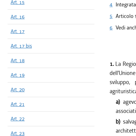
Art. 15
4
Integrata
5
Articolo 
Art. 16
6
Vedi anc
Art. 17
Art. 17 bis
Art. 18
1.
La Region
dell'Union
Art. 19
sviluppo, 
Art. 20
agrituristic
a)
agevo
Art. 21
associati
Art. 22
b)
salva
architet
Art. 23