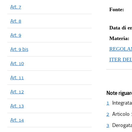
Art. 7
Fonte:
Art. 8
Data di en
Art. 9
Materia:
Art. 9 bis
REGOLAM
ITER DE
Art. 10
Art. 11
Art. 12
Note riguar
1
Integrata
Art. 13
2
Articolo
Art. 14
3
Derogata 