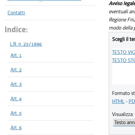
Avviso legal
eventuali an
Contatti
Regione Friul
Indice:
modo della p
Scegli il te
L.R. n. 25/1996
TESTO VI
Art. 1
TESTO ST
Art. 2
Art. 3
Formato st
Art. 4
HTML
-
PD
Art. 5
Visualizza:
Art. 6