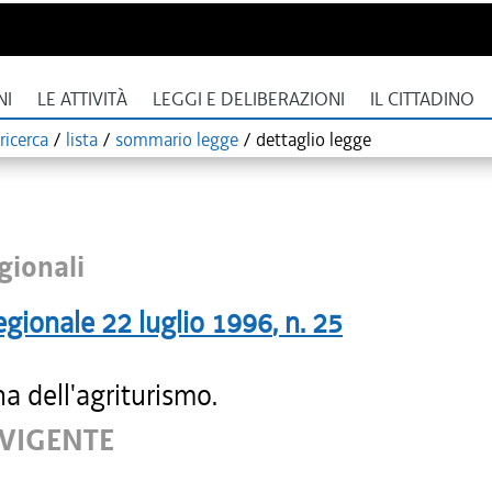
NI
LE ATTIVITÀ
LEGGI E DELIBERAZIONI
IL CITTADINO
ricerca
/
lista
/
sommario legge
/
dettaglio legge
gionali
egionale
22 luglio 1996
, n.
25
na dell'agriturismo.
 VIGENTE