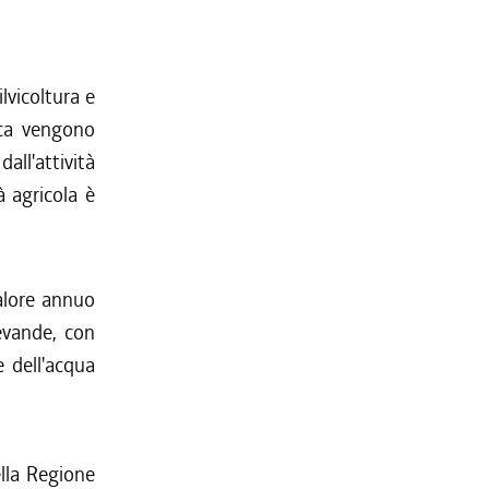
ilvicoltura e
tica vengono
ll'attività
à agricola è
valore annuo
evande, con
e dell'acqua
ella Regione