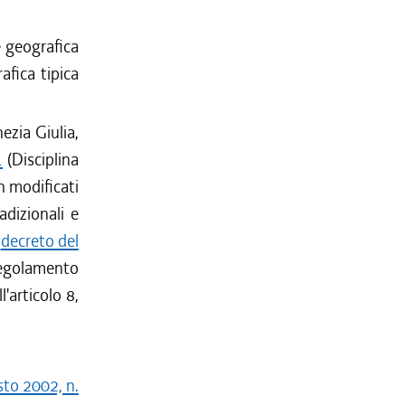
e geografica
afica tipica
ezia Giulia,
1
(Disciplina
n modificati
dizionali e
l
decreto del
golamento
l'articolo 8,
sto 2002, n.