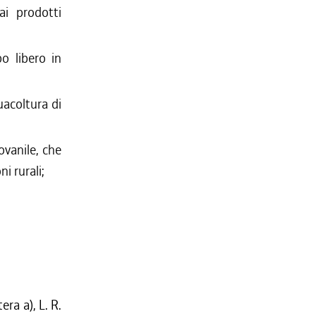
 ai prodotti
o libero in
uacoltura di
ovanile, che
i rurali;
ra a), L. R.