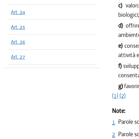
c)
valor
Art. 24
biologici
d)
offri
Art. 25
ambiente
Art. 26
e)
consen
attività
Art. 27
f)
svilup
consenta
g)
favori
(1)
(2)
Note:
1
Parole s
2
Parole so