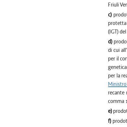
Friuli V
c)
prodot
protetta
(IGT) del
d)
prodot
di cui all
per il co
genetica
per la re
Ministro
recante n
comma 1,
e)
prodot
f)
prodot