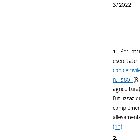
3/2022
1.
Per atti
esercitate 
codice civil
n. 580
(R
agricoltura)
l’utilizz
complementar
allevamento
(19)
2.