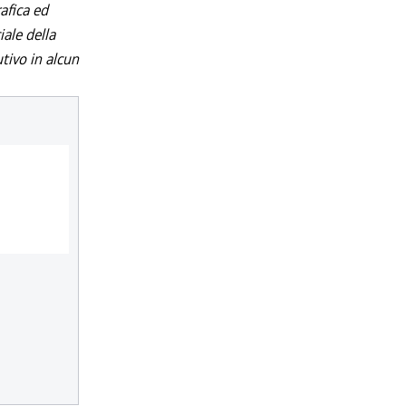
afica ed
iale della
utivo in alcun