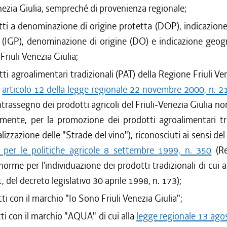
enezia Giulia, sempreché di provenienza regionale;
ti a denominazione di origine protetta (DOP), indicazion
 (IGP), denominazione di origine (DO) e indicazione geogr
 Friuli Venezia Giulia;
ti agroalimentari tradizionali (PAT) della Regione Friuli Ven
'
articolo 12 della legge regionale 22 novembre 2000, n. 2
ntrassegno dei prodotti agricoli del Friuli-Venezia Giulia no
mente, per la promozione dei prodotti agroalimentari tra
alizzazione delle "Strade del vino"), riconosciuti ai sensi de
 per le politiche agricole 8 settembre 1999, n. 350
(Re
orme per l'individuazione dei prodotti tradizionali di cui al
 del decreto legislativo 30 aprile 1998, n. 173);
ti con il marchio "Io Sono Friuli Venezia Giulia";
ti con il marchio "AQUA" di cui alla
legge regionale 13 ago