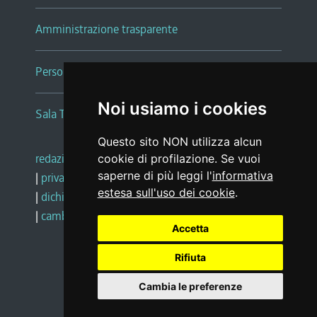
Amministrazione trasparente
Persone e Uffici
Noi usiamo i cookies
Sala Tiziano Tessitori
Questo sito NON utilizza alcun
redazione web
|
note legali
|
glossario
cookie di profilazione. Se vuoi
saperne di più leggi l'
informativa
|
privacy
|
social media policy
estesa sull'uso dei cookie
.
|
dichiarazione di accessibilità
|
feedback
|
cambio preferenze cookie
Accetta
Rifiuta
Realizzato da
Cambia le preferenze