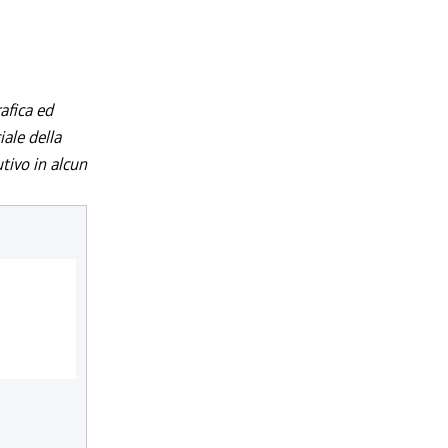
afica ed
iale della
utivo in alcun