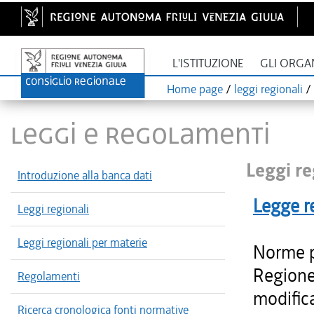
L'ISTITUZIONE
GLI ORGA
Home page
/
leggi regionali
/
LEGGI E REGOLAMENTI
Leggi re
Introduzione alla banca dati
Legge r
Leggi regionali
Leggi regionali per materie
Norme pe
Regione
Regolamenti
modifica
Ricerca cronologica fonti normative