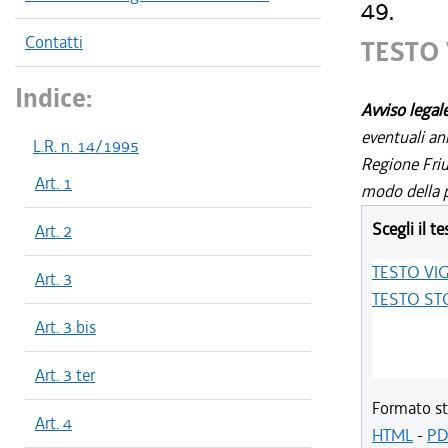
49.
Contatti
TESTO
Indice:
Avviso legal
eventuali an
L.R. n. 14/1995
Regione Friul
Art. 1
modo della p
Scegli il te
Art. 2
TESTO VI
Art. 3
TESTO ST
Art. 3 bis
Art. 3 ter
Formato st
Art. 4
HTML
-
PD