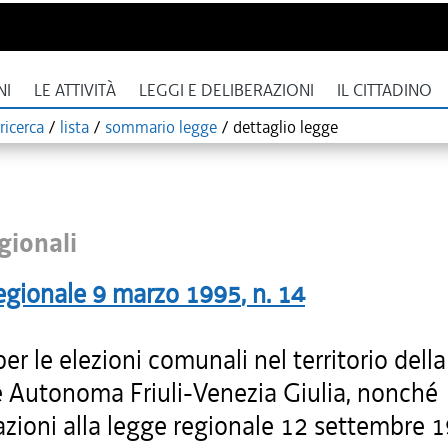
NI
LE ATTIVITÀ
LEGGI E DELIBERAZIONI
IL CITTADINO
ricerca
/
lista
/
sommario legge
/
dettaglio legge
gionali
egionale
9 marzo 1995
, n.
14
r le elezioni comunali nel territorio della
 Autonoma Friuli-Venezia Giulia, nonché
zioni alla legge regionale 12 settembre 1