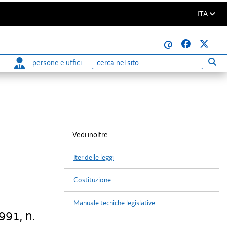
ITA
@
persone e uffici
Eseg
Ricerca
Vedi inoltre
Iter delle leggi
Costituzione
Manuale tecniche legislative
991, n.