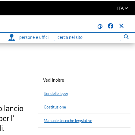
ITA
@
persone e uffici
Eseg
Ricerca
Vedi inoltre
Iter delle leggi
bilancio
Costituzione
er l'
Manuale tecniche legislative
i.