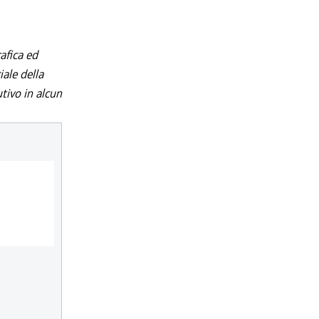
afica ed
iale della
utivo in alcun