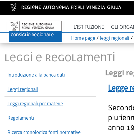
L'ISTITUZIONE
GLI ORGA
Home page
/
leggi regionali
/
LEGGI E REGOLAMENTI
Leggi re
Introduzione alla banca dati
Legge r
Leggi regionali
Leggi regionali per materie
Secondo
plurienn
Regolamenti
anno 199
Ricerca cronologica fonti normative