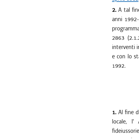
2.
A tal fin
anni 1992-1
programma 1
2863 (2.1.
interventi 
e con lo st
1992.
1.
Al fine d
locale, l
fideiussor