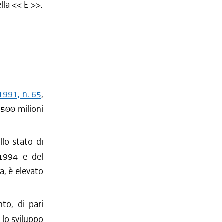
ella << E >>.
1991, n. 65
,
5.500 milioni
llo stato di
-1994 e del
a, è elevato
to, di pari
 lo sviluppo