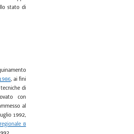
llo stato di
inquinamento
 1986
, ai fini
 tecniche di
rovato con
 ammesso al
uglio 1992,
regionale 8
1992.