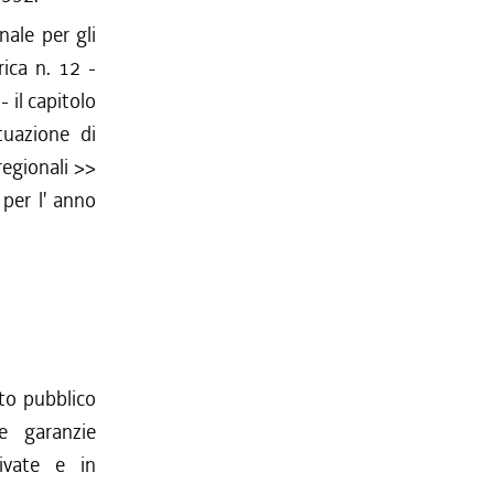
nale per gli
rica n. 12 -
 il capitolo
tuazione di
egionali >>
 per l' anno
rto pubblico
e garanzie
rivate e in