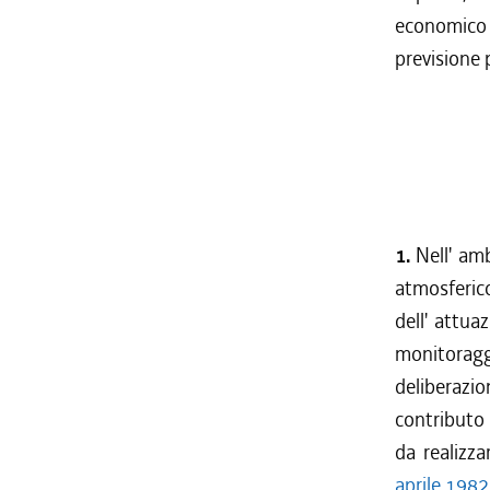
economico e
previsione 
1.
Nell' amb
atmosferico
dell' attua
monitorag
deliberazi
contributo
da realizz
aprile 1982