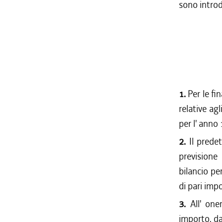
sono introdo
1.
Per le fina
relative agl
per l' anno
2.
Il predet
previsione
bilancio pe
di pari imp
3.
All' oner
importo, da