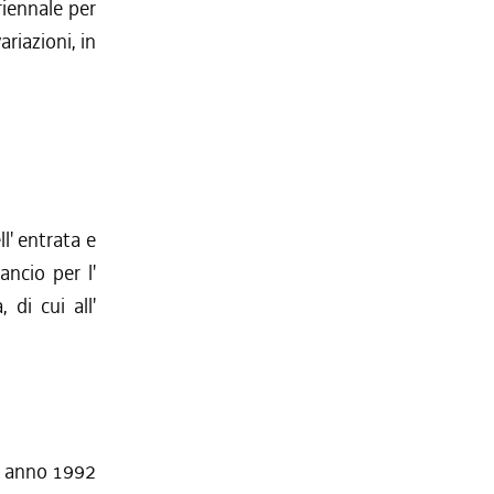
riennale per
riazioni, in
ll' entrata e
ancio per l'
di cui all'
l' anno 1992