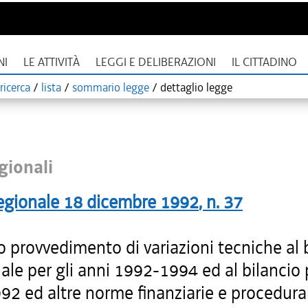
NI
LE ATTIVITÀ
LEGGI E DELIBERAZIONI
IL CITTADINO
ricerca
/
lista
/
sommario legge
/
dettaglio legge
gionali
egionale
18 dicembre 1992
, n.
37
 provvedimento di variazioni tecniche al 
ale per gli anni 1992-1994 ed al bilancio p
2 ed altre norme finanziarie e procedural