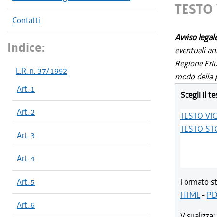
TESTO
Contatti
Avviso legal
Indice:
eventuali an
Regione Friul
L.R. n. 37/1992
modo della p
Art. 1
Scegli il te
Art. 2
TESTO VI
TESTO ST
Art. 3
Art. 4
Art. 5
Formato st
HTML
-
PD
Art. 6
Visualizza: