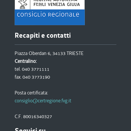
Recapiti e contatti
Piazza Oberdan 6, 34133 TRIESTE
Centralino:
tel. 040 3771111
fax. 040 3773190
Posta certificata:
consiglio@certregione.fvg.it
C.F. 80016340327
Seguici su