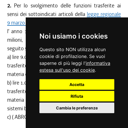
2.
Per lo svolgimento delle funzioni trasferite ai
sensi dei sottoindicati articoli della
legge regionale
9 marzo 1988, n. 10
, viene assegnata ai Comuni, per
l' anno 1989, la somma complessiva di lire 10.000
Noi usiamo i cookies
milioni, secondo l' articolazione per materie di
seguito specificata:
Questo sito NON utilizza alcun
a) lire 9.000 milioni per lo svolgimento delle funzioni
cookie di profilazione. Se vuoi
saperne di più leggi l'
informativa
trasferite ai sensi dell' articolo 28, comma 1, in
estesa sull'uso dei cookie
.
materia di assistenza scolastica e diritto allo studio;
b) lire 1.000 milioni per lo svolgimento delle funzioni
Accetta
trasferite ai sensi dell' articolo 30, comma 2, in
Rifiuta
materia di istituzione e gestione di biblioteche e
sistemi bibliotecari;
Cambia le preferenze
c) ( ABROGATA ).