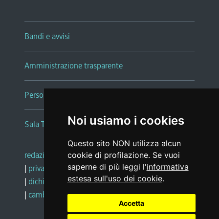
Bandi e avvisi
Amministrazione trasparente
Persone e Uffici
Noi usiamo i cookies
Sala Tiziano Tessitori
Questo sito NON utilizza alcun
redazione web
|
note legali
|
glossario
cookie di profilazione. Se vuoi
saperne di più leggi l'
informativa
|
privacy
|
social media policy
estesa sull'uso dei cookie
.
|
dichiarazione di accessibilità
|
feedback
|
cambio preferenze cookie
Accetta