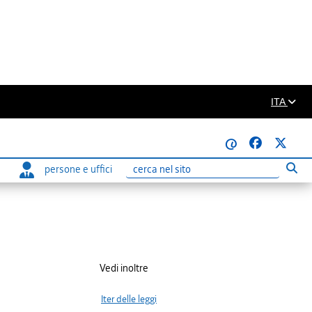
ITA
@
persone e uffici
Eseg
Ricerca
Vedi inoltre
Iter delle leggi