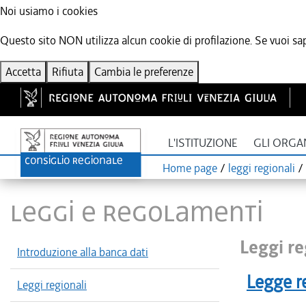
Noi usiamo i cookies
Questo sito NON utilizza alcun cookie di profilazione. Se vuoi sape
Accetta
Rifiuta
Cambia le preferenze
L'ISTITUZIONE
GLI ORGA
Home page
/
leggi regionali
/
LEGGI E REGOLAMENTI
Leggi re
Introduzione alla banca dati
Legge r
Leggi regionali