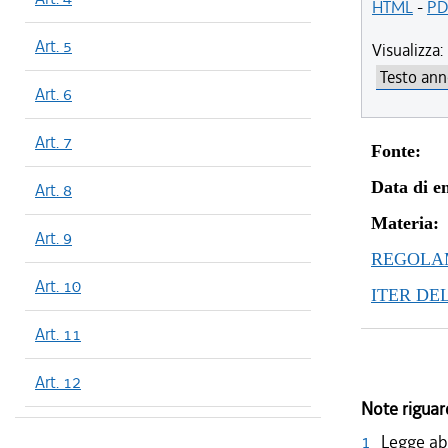
HTML
-
PD
Art. 5
Visualizza:
Art. 6
Art. 7
Fonte:
Data di en
Art. 8
Materia:
Art. 9
REGOLAM
Art. 10
ITER DE
Art. 11
Art. 12
Note riguar
1
Legge ab