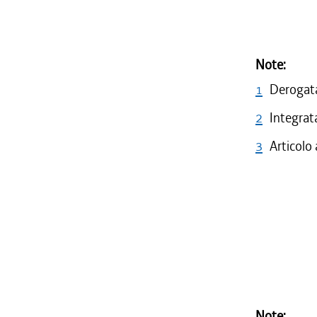
Note:
1
Derogata
2
Integrata
3
Articolo
Note: