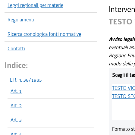
Leggi regionali per materie
Interven
Regolamenti
TESTO
Ricerca cronologica fonti normative
Avviso legal
eventuali an
Contatti
Regione Friul
Indice:
modo della p
Scegli il te
L.R. n. 38/1985
TESTO VI
Art. 1
TESTO ST
Art. 2
Art. 3
Formato st
Art. 4