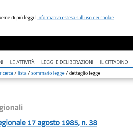
rne di più leggi l'
informativa estesa sull'uso dei cookie
.
NI
LE ATTIVITÀ
LEGGI E DELIBERAZIONI
IL CITTADINO
ricerca
/
lista
/
sommario legge
/
dettaglio legge
gionali
egionale
17 agosto 1985
, n.
38