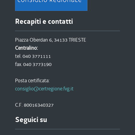
Recapiti e contatti
Piazza Oberdan 6, 34133 TRIESTE
Centralino:
tel. 040 3771111
fax. 040 3773190
Posta certificata:
consiglio@certregione.fvg.it
C.F. 80016340327
Seguici su