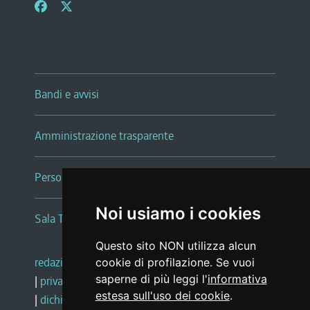
Bandi e avvisi
Amministrazione trasparente
Persone e Uffici
Noi usiamo i cookies
Sala Tiziano Tessitori
Questo sito NON utilizza alcun
redazione web
|
note legali
|
glossario
cookie di profilazione. Se vuoi
saperne di più leggi l'
informativa
|
privacy
|
social media policy
estesa sull'uso dei cookie
.
|
dichiarazione di accessibilità
|
feedback