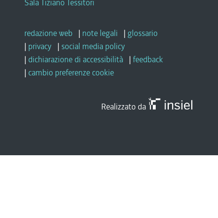
Sala Tiziano Tessitori
redazione web
|
note legali
|
glossario
|
privacy
|
social media policy
|
dichiarazione di accessibilità
|
feedback
|
cambio preferenze cookie
Realizzato da