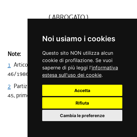
( ABROGATO )
(1)
(2)
Noi usiamo i cookies
Questo sito NON utilizza alcun
Note:
cookie di profilazione. Se vuoi
1
Articolo abrogato da art. 45, primo comma, L. R.
saperne di più leggi l'
informativa
46/1986
estesa sull'uso dei cookie
.
2
Partizione di cui fa parte l'art. 25, abrogata da art.
Accetta
45, primo comma, L. R. 46/1986
Rifiuta
Art. 26
Cambia le preferenze
( ABROGATO )