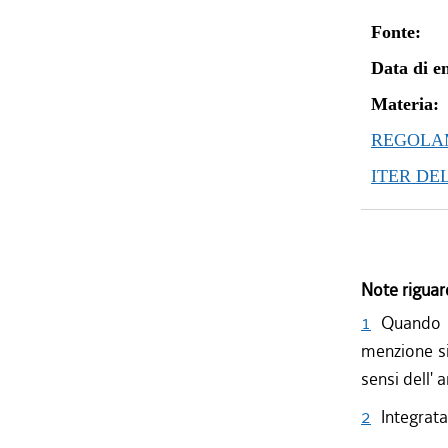
Fonte:
Data di en
Materia:
REGOLAM
ITER DE
Note riguar
1
Quando l
menzione si
sensi dell' 
2
Integrata