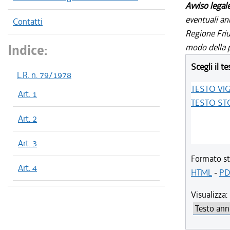
Avviso legal
eventuali an
Contatti
Regione Friul
Indice:
modo della p
Scegli il te
L.R. n. 79/1978
TESTO VI
Art. 1
TESTO ST
Art. 2
Art. 3
Formato st
Art. 4
HTML
-
PD
Visualizza: