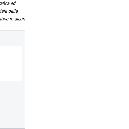
afica ed
iale della
utivo in alcun