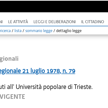
NI
LE ATTIVITÀ
LEGGI E DELIBERAZIONI
IL CITTADINO
ricerca
/
lista
/
sommario legge
/
dettaglio legge
gionali
egionale
21 luglio 1978
, n.
79
ti all' Università popolare di Trieste.
 VIGENTE