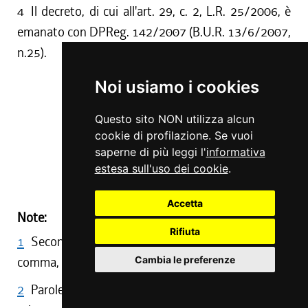
4
Il decreto, di cui all'art. 29, c. 2, L.R. 25/2006, è
emanato con DPReg. 142/2007 (B.U.R. 13/6/2007,
n.25).
Noi usiamo i cookies
Art. 13
Questo sito NON utilizza alcun
( ABROGATO )
cookie di profilazione. Se vuoi
saperne di più leggi l'
informativa
estesa sull'uso dei cookie
.
(4)
(5)
Accetta
Note:
Rifiuta
1
Secondo comma sostituito da art. 6, primo
comma, L. R. 57/1979
Cambia le preferenze
2
Parole sostituite al secondo comma da art. 1,