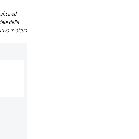
afica ed
iale della
utivo in alcun