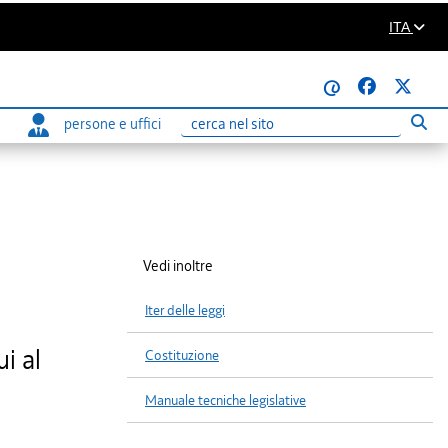
ITA
@
persone e uffici
Eseg
Ricerca
Vedi inoltre
Iter delle leggi
ui al
Costituzione
Manuale tecniche legislative