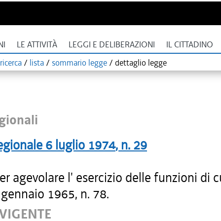
NI
LE ATTIVITÀ
LEGGI E DELIBERAZIONI
IL CITTADINO
ricerca
/
lista
/
sommario legge
/
dettaglio legge
gionali
egionale
6 luglio 1974
, n.
29
r agevolare l' esercizio delle funzioni di c
gennaio 1965, n. 78.
 VIGENTE