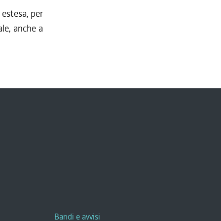
è estesa, per
ale, anche a
Bandi e avvisi