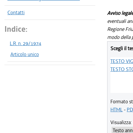
Contatti
Avviso legal
eventuali an
Indice:
Regione Friul
modo della p
L.R. n. 29/1974
Scegli il te
Articolo unico
TESTO VI
TESTO ST
Formato st
HTML
-
PD
Visualizza: