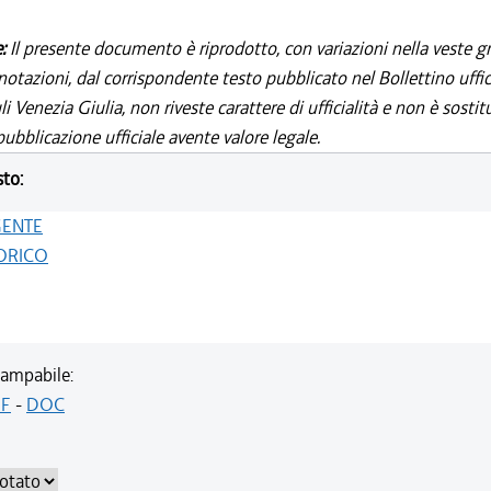
e:
Il presente documento è riprodotto, con variazioni nella veste gr
notazioni, dal corrispondente testo pubblicato nel Bollettino uffic
i Venezia Giulia, non riveste carattere di ufficialità e non è sostit
ubblicazione ufficiale avente valore legale.
sto:
GENTE
ORICO
ampabile:
F
-
DOC