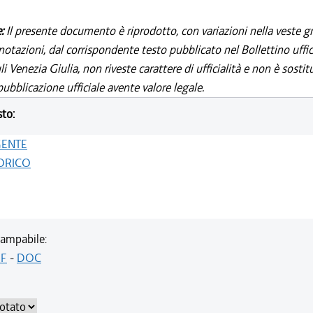
e:
Il presente documento è riprodotto, con variazioni nella veste gr
notazioni, dal corrispondente testo pubblicato nel Bollettino uffic
i Venezia Giulia, non riveste carattere di ufficialità e non è sostit
ubblicazione ufficiale avente valore legale.
sto:
GENTE
ORICO
ampabile:
F
-
DOC