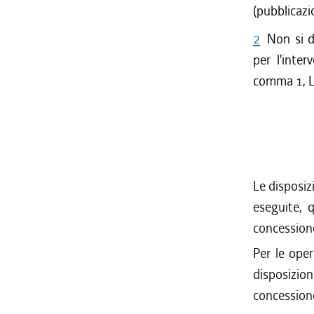
(pubblicaz
2
Non si d
per l'inte
comma 1, L
Le disposizi
eseguite, 
concessione
Per le oper
disposizio
concessione