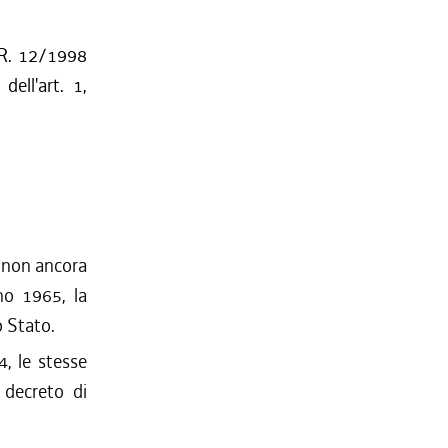
L.R. 12/1998
ell'art. 1,
re non ancora
no 1965, la
o Stato.
4, le stesse
 decreto di