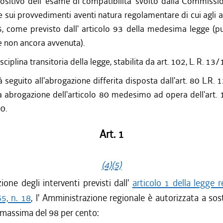
 positivo dell' esame di compatibilita' svolto dalla Commiss
e sui provvedimenti aventi natura regolamentare di cui agli ar
, come previsto dall' articolo 93 della medesima legge (p
 non ancora avvenuta).
isciplina transitoria della legge, stabilita da art. 102, L. R. 13
 seguito all'abrogazione differita disposta dall'art. 80 L.R.
ta abrogazione dell'articolo 80 medesimo ad opera dell'art.
0.
Art. 1
(4)
(5)
ione degli interventi previsti dall'
articolo 1 della legge 
5, n. 18
, l' Amministrazione regionale è autorizzata a sos
 massima del 98 per cento: