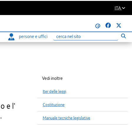
ITA
@
persone e uffici
Eseg
Ricerca
Vedi inoltre
Iter delle leggi
o e l'
Costituzione
.
Manuale tecniche legislative