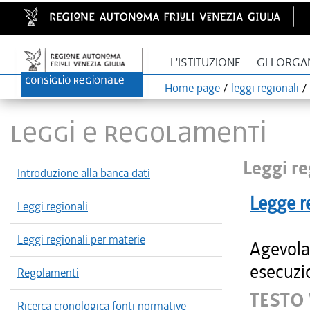
L'ISTITUZIONE
GLI ORGA
Home page
/
leggi regionali
/
LEGGI E REGOLAMENTI
Leggi re
Introduzione alla banca dati
Legge r
Leggi regionali
Leggi regionali per materie
Agevolaz
esecuzio
Regolamenti
TESTO
Ricerca cronologica fonti normative