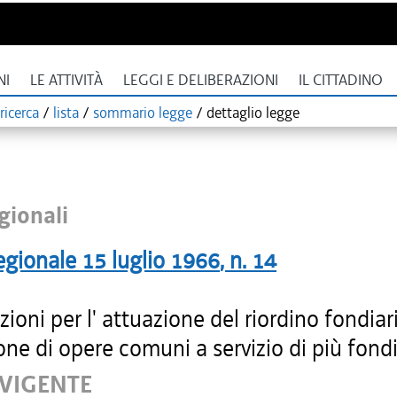
NI
LE ATTIVITÀ
LEGGI E DELIBERAZIONI
IL CITTADINO
ricerca
/
lista
/
sommario legge
/
dettaglio legge
gionali
egionale
15 luglio 1966
, n.
14
ioni per l' attuazione del riordino fondiari
ne di opere comuni a servizio di più fondi
 VIGENTE