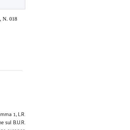
 N. 018
comma 1, L.R.
e sul B.U.R.