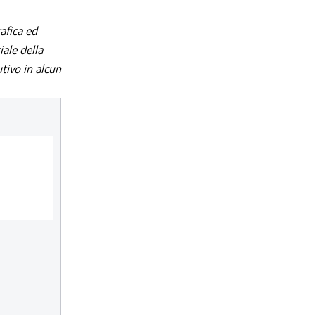
afica ed
iale della
utivo in alcun