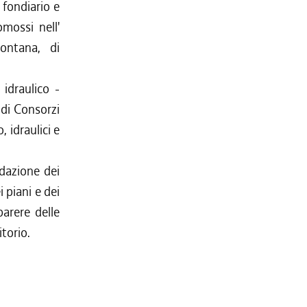
o fondiario e
omossi nell'
ontana, di
 idraulico -
 di Consorzi
 idraulici e
edazione dei
 piani e dei
parere delle
torio.