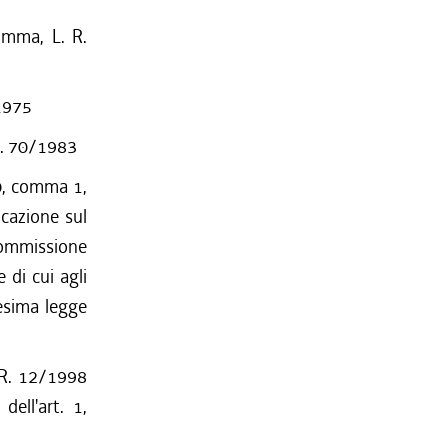
omma, L. R.
/1975
 R. 70/1983
80, comma 1,
icazione sul
 Commissione
 di cui agli
desima legge
L.R. 12/1998
ell'art. 1,