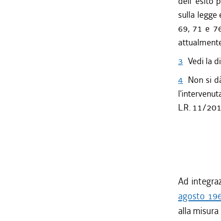
dell' esito
sulla legge 
69, 71 e 76
attualmente
3
Vedi la d
4
Non si dà
l'intervenu
L.R. 11/201
Ad integraz
agosto 196
alla misura