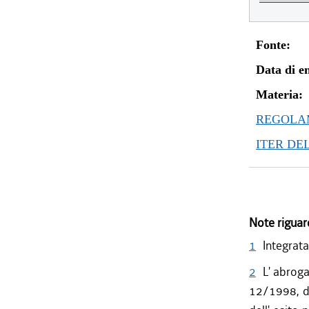
Fonte:
Data di en
Materia:
REGOLAM
ITER DE
Note riguar
1
Integrata
2
L' abroga
12/1998, da