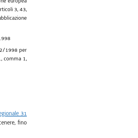
ione europea
ticoli 3, 43,
ubblicazione
/1998
 12/1998 per
 1, comma 1,
regionale 31
tenere, fino