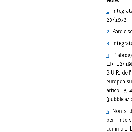
Note:
1
Integrat
29/1973
2
Parole s
3
Integrat
4
L' abroga
L.R. 12/199
B.U.R. dell
europea sul
articoli 3,
(pubblicaz
5
Non si d
per l'inte
comma 1, L