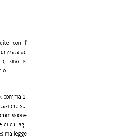
uite con l'
torizzata ad
to, sino al
olo.
80, comma 1,
icazione sul
 Commissione
 di cui agli
desima legge