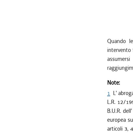
Quando le 
intervento 
assumersi 
raggiungime
Note:
1
L' abroga
L.R. 12/199
B.U.R. dell
europea sul
articoli 3,