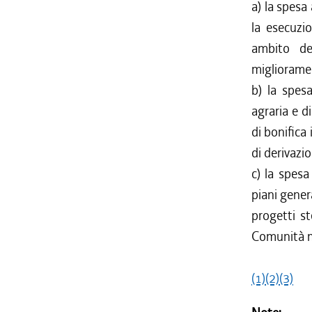
a) la spesa 
la esecuzio
ambito de
miglioramen
b) la spesa
agraria e d
di bonifica
di derivazi
c) la spesa
piani gener
progetti st
Comunità mo
(1)
(2)
(3)