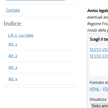
Contatti
Avviso legal
eventuali an
Indice:
Regione Friul
modo della p
L.R. n. 14/1966
Scegli il te
Art. 1
TESTO VI
Art. 2
TESTO ST
Art. 3
Art. 4
Formato st
HTML
-
PD
Visualizza: