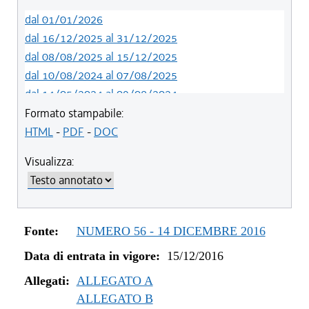
dal 01/01/2026
dal 16/12/2025 al 31/12/2025
dal 08/08/2025 al 15/12/2025
dal 10/08/2024 al 07/08/2025
dal 14/05/2024 al 09/08/2024
dal 01/01/2024 al 13/05/2024
Formato stampabile:
dal 31/10/2023 al 31/12/2023
HTML
-
PDF
-
DOC
dal 12/08/2023 al 30/10/2023
Visualizza:
dal 07/03/2023 al 11/08/2023
dal 01/01/2023 al 06/03/2023
dal 09/08/2022 al 31/12/2022
dal 01/01/2022 al 08/08/2022
Fonte:
NUMERO 56 - 14 DICEMBRE 2016
dal 10/12/2021 al 31/12/2021
Data di entrata in vigore:
15/12/2016
dal 06/11/2021 al 09/12/2021
dal 27/10/2021 al 05/11/2021
Allegati:
ALLEGATO A
dal 20/05/2021 al 26/10/2021
ALLEGATO B