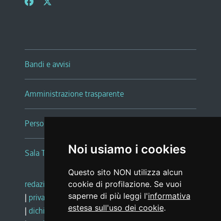
Bandi e avvisi
Amministrazione trasparente
Persone e Uffici
Noi usiamo i cookies
Sala Tiziano Tessitori
Questo sito NON utilizza alcun
redazione web
|
note legali
|
glossario
cookie di profilazione. Se vuoi
saperne di più leggi l'
informativa
|
privacy
|
social media policy
estesa sull'uso dei cookie
.
|
dichiarazione di accessibilità
|
feedback