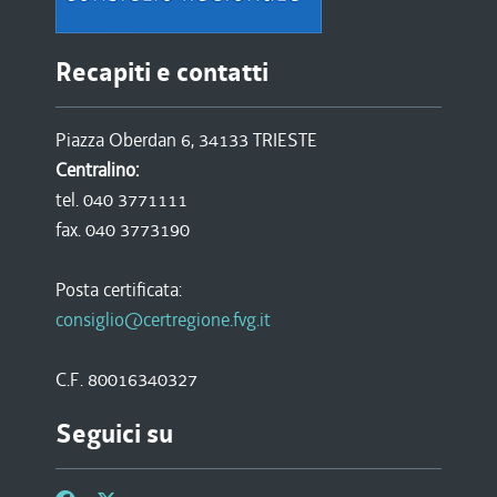
Recapiti e contatti
Piazza Oberdan 6, 34133 TRIESTE
Centralino:
tel. 040 3771111
fax. 040 3773190
Posta certificata:
consiglio@certregione.fvg.it
C.F. 80016340327
Seguici su