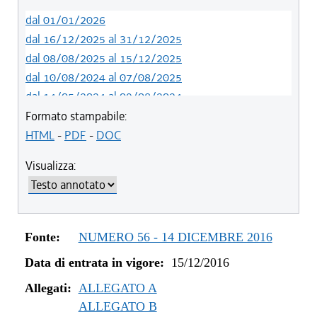
dal 01/01/2026
dal 16/12/2025 al 31/12/2025
dal 08/08/2025 al 15/12/2025
dal 10/08/2024 al 07/08/2025
dal 14/05/2024 al 09/08/2024
dal 01/01/2024 al 13/05/2024
Formato stampabile:
dal 31/10/2023 al 31/12/2023
HTML
-
PDF
-
DOC
dal 12/08/2023 al 30/10/2023
Visualizza:
dal 07/03/2023 al 11/08/2023
dal 01/01/2023 al 06/03/2023
dal 09/08/2022 al 31/12/2022
dal 01/01/2022 al 08/08/2022
Fonte:
NUMERO 56 - 14 DICEMBRE 2016
dal 10/12/2021 al 31/12/2021
Data di entrata in vigore:
15/12/2016
dal 06/11/2021 al 09/12/2021
dal 27/10/2021 al 05/11/2021
Allegati:
ALLEGATO A
dal 20/05/2021 al 26/10/2021
ALLEGATO B