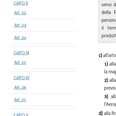
CAPO II
sensi d
della 
Art. 22
person
Art. 23
il ter
produtt
Art. 24
CAPO III
c)
all'ar
Art. 25
1)
all
la ma
CAPO IV
2)
all
Art. 26
previ
3)
al
Art. 27
l'Aer
d)
alla f
CAPO V