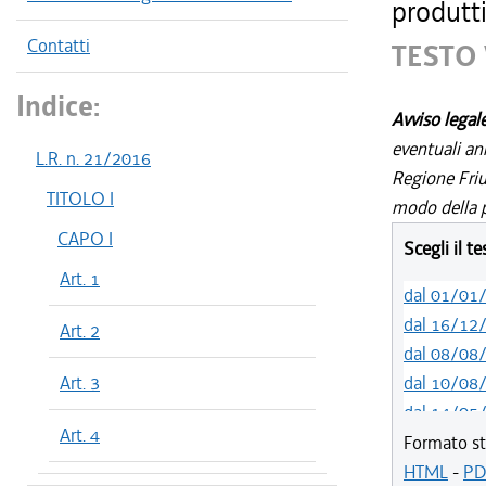
produtti
Contatti
TESTO 
Indice:
Avviso legal
eventuali an
L.R. n. 21/2016
Regione Friul
TITOLO I
modo della p
CAPO I
Scegli il t
Art. 1
dal 01/01
dal 16/12
Art. 2
dal 08/08
Art. 3
dal 10/08
dal 14/05
Art. 4
dal 01/01
Formato st
dal 31/10
HTML
-
PD