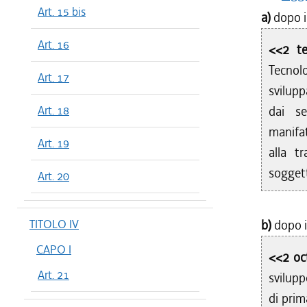
Art. 15 bis
a)
dopo i
Art. 16
<<2 te
Tecnolo
Art. 17
svilupp
Art. 18
dai se
manifat
Art. 19
alla tr
soggetti
Art. 20
TITOLO IV
b)
dopo i
CAPO I
<<2 oct
Art. 21
svilupp
di prim