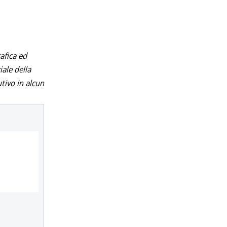
afica ed
iale della
utivo in alcun