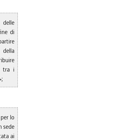
 delle
ine di
partire
 della
ibuire
 tra i
>;
 per lo
in sede
tata ai