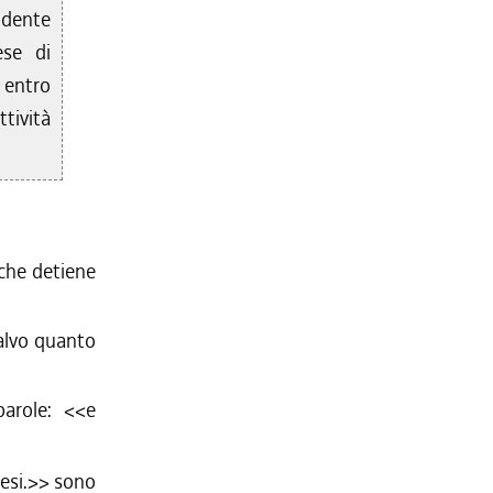
idente
ese di
 entro
tività
che detiene
salvo quanto
arole: <<
e
esi.
>> sono