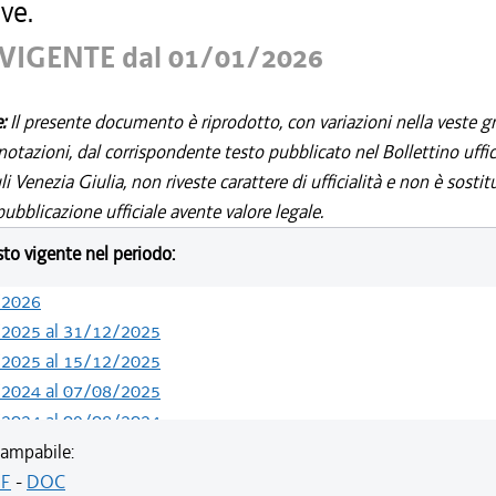
ve.
VIGENTE dal 01/01/2026
e:
Il presente documento è riprodotto, con variazioni nella veste gr
notazioni, dal corrispondente testo pubblicato nel Bollettino uffic
i Venezia Giulia, non riveste carattere di ufficialità e non è sostit
ubblicazione ufficiale avente valore legale.
esto vigente nel periodo:
/2026
/2025 al 31/12/2025
/2025 al 15/12/2025
/2024 al 07/08/2025
/2024 al 09/08/2024
/2024 al 13/05/2024
ampabile:
/2023 al 31/12/2023
F
-
DOC