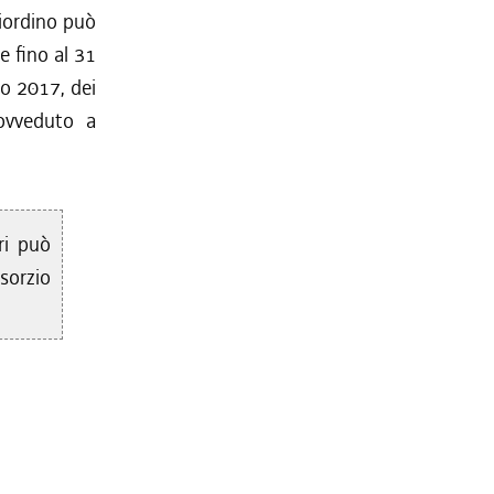
riordino può
e fino al 31
io 2017, dei
rovveduto a
ri può
sorzio