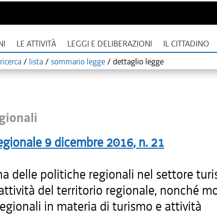
NI
LE ATTIVITÀ
LEGGI E DELIBERAZIONI
IL CITTADINO
ricerca
/
lista
/
sommario legge
/
dettaglio legge
gionali
egionale
9 dicembre 2016
, n.
21
na delle politiche regionali nel settore turi
rattività del territorio regionale, nonché m
regionali in materia di turismo e attività