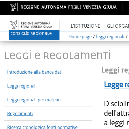
L'ISTITUZIONE
GLI ORGA
Home page
/
leggi regionali
/
LEGGI E REGOLAMENTI
Leggi re
Introduzione alla banca dati
Legge r
Leggi regionali
Leggi regionali per materie
Discipli
dell'att
Regolamenti
a leggi 
Ricerca cronologica fonti normative