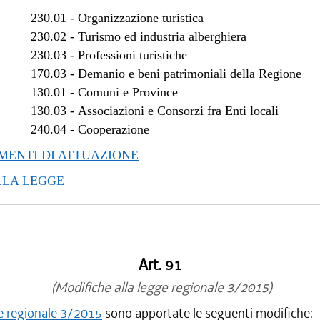
/2018 al 28/03/2018
230.01
-
Organizzazione turistica
/2017 al 04/01/2018
230.02
-
Turismo ed industria alberghiera
/2017 al 10/11/2017
230.03
-
Professioni turistiche
170.03
-
Demanio e beni patrimoniali della Regione
/2017 al 08/11/2017
130.01
-
Comuni e Province
/2017 al 09/08/2017
130.03
-
Associazioni e Consorzi fra Enti locali
/2017 al 17/05/2017
240.04
-
Cooperazione
/2017 al 14/04/2017
/2016 al 08/01/2017
ENTI DI ATTUAZIONE
LLA LEGGE
Art. 91
(Modifiche alla legge regionale 3/2015)
e regionale 3/2015
sono apportate le seguenti modifiche: