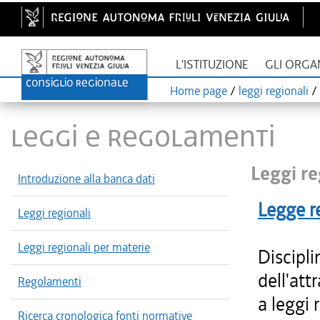
L'ISTITUZIONE
GLI ORGA
Home page
/
leggi regionali
/
LEGGI E REGOLAMENTI
Leggi re
Introduzione alla banca dati
Legge r
Leggi regionali
Leggi regionali per materie
Discipli
dell'att
Regolamenti
a leggi 
Ricerca cronologica fonti normative