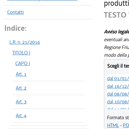
produtti
Contatti
TESTO 
Indice:
Avviso legal
eventuali an
L.R. n. 21/2016
Regione Friul
TITOLO I
modo della p
CAPO I
Scegli il t
Art. 1
dal 01/01
dal 16/12
Art. 2
dal 08/08
Art. 3
dal 10/08
dal 14/05
Art. 4
dal 01/01
Formato st
dal 31/10
HTML
-
PD