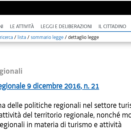
NI
LE ATTIVITÀ
LEGGI E DELIBERAZIONI
IL CITTADINO
ricerca
/
lista
/
sommario legge
/
dettaglio legge
gionali
egionale
9 dicembre 2016
, n.
21
na delle politiche regionali nel settore turi
rattività del territorio regionale, nonché m
regionali in materia di turismo e attività