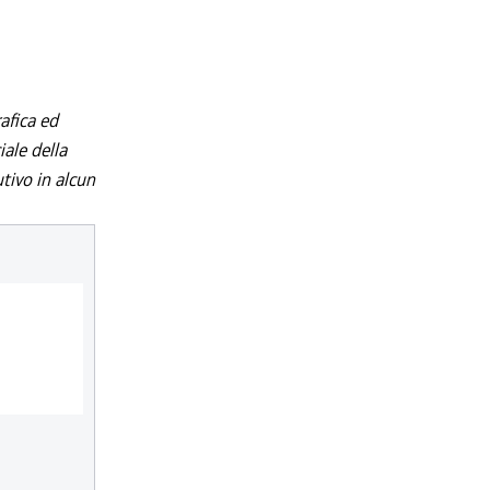
afica ed
iale della
utivo in alcun