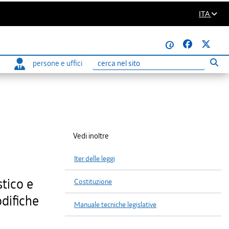
ITA
@
persone e uffici
Eseg
Ricerca
Vedi inoltre
Iter delle leggi
stico e
Costituzione
odifiche
Manuale tecniche legislative