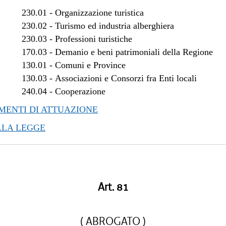
/2018 al 28/03/2018
230.01
-
Organizzazione turistica
/2017 al 04/01/2018
230.02
-
Turismo ed industria alberghiera
/2017 al 10/11/2017
230.03
-
Professioni turistiche
170.03
-
Demanio e beni patrimoniali della Regione
/2017 al 08/11/2017
130.01
-
Comuni e Province
/2017 al 09/08/2017
130.03
-
Associazioni e Consorzi fra Enti locali
/2017 al 17/05/2017
240.04
-
Cooperazione
/2017 al 14/04/2017
/2016 al 08/01/2017
ENTI DI ATTUAZIONE
LLA LEGGE
Art. 81
( ABROGATO )