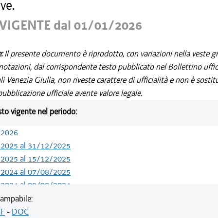
ve.
VIGENTE dal 01/01/2026
e:
Il presente documento è riprodotto, con variazioni nella veste gr
notazioni, dal corrispondente testo pubblicato nel Bollettino uffic
i Venezia Giulia, non riveste carattere di ufficialità e non è sostit
ubblicazione ufficiale avente valore legale.
esto vigente nel periodo:
/2026
/2025 al 31/12/2025
/2025 al 15/12/2025
/2024 al 07/08/2025
/2024 al 09/08/2024
/2024 al 13/05/2024
ampabile:
/2023 al 31/12/2023
F
-
DOC