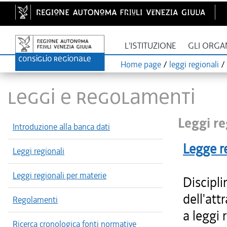
L'ISTITUZIONE
GLI ORGA
Home page
/
leggi regionali
/
LEGGI E REGOLAMENTI
Leggi re
Introduzione alla banca dati
Legge r
Leggi regionali
Leggi regionali per materie
Discipli
dell'att
Regolamenti
a leggi 
Ricerca cronologica fonti normative