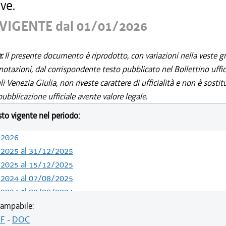
ve.
VIGENTE dal 01/01/2026
e:
Il presente documento è riprodotto, con variazioni nella veste gr
notazioni, dal corrispondente testo pubblicato nel Bollettino uffic
i Venezia Giulia, non riveste carattere di ufficialità e non è sostit
ubblicazione ufficiale avente valore legale.
esto vigente nel periodo:
/2026
/2025 al 31/12/2025
/2025 al 15/12/2025
/2024 al 07/08/2025
/2024 al 09/08/2024
/2024 al 13/05/2024
ampabile:
/2023 al 31/12/2023
F
-
DOC