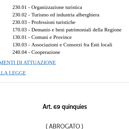
/2018 al 28/03/2018
230.01
-
Organizzazione turistica
/2017 al 04/01/2018
230.02
-
Turismo ed industria alberghiera
/2017 al 10/11/2017
230.03
-
Professioni turistiche
170.03
-
Demanio e beni patrimoniali della Regione
/2017 al 08/11/2017
130.01
-
Comuni e Province
/2017 al 09/08/2017
130.03
-
Associazioni e Consorzi fra Enti locali
/2017 al 17/05/2017
240.04
-
Cooperazione
/2017 al 14/04/2017
/2016 al 08/01/2017
ENTI DI ATTUAZIONE
LLA LEGGE
Art. 69 quinquies
( ABROGATO )