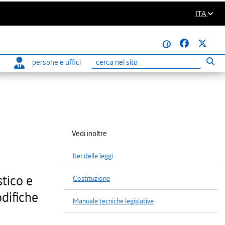
ITA
@
persone e uffici
Eseg
Ricerca
Vedi inoltre
Iter delle leggi
stico e
Costituzione
odifiche
Manuale tecniche legislative