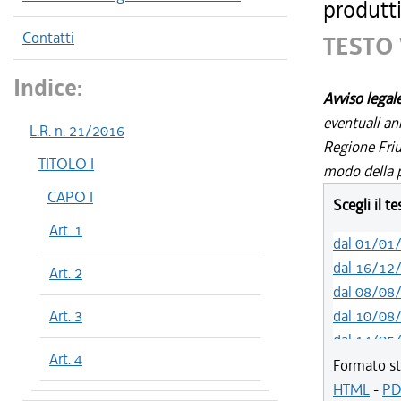
produtti
Contatti
TESTO 
Indice:
Avviso legal
eventuali an
L.R. n. 21/2016
Regione Friul
TITOLO I
modo della p
CAPO I
Scegli il t
Art. 1
dal 01/01
dal 16/12
Art. 2
dal 08/08
Art. 3
dal 10/08
dal 14/05
Art. 4
dal 01/01
Formato st
dal 31/10
HTML
-
PD