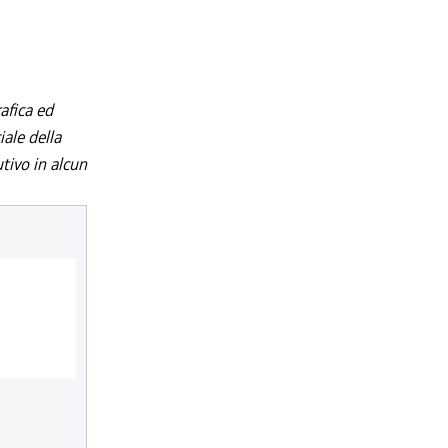
afica ed
iale della
utivo in alcun