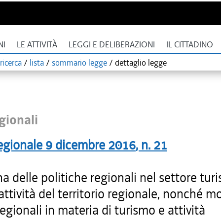
NI
LE ATTIVITÀ
LEGGI E DELIBERAZIONI
IL CITTADINO
ricerca
/
lista
/
sommario legge
/
dettaglio legge
gionali
egionale
9 dicembre 2016
, n.
21
na delle politiche regionali nel settore turi
rattività del territorio regionale, nonché m
regionali in materia di turismo e attività