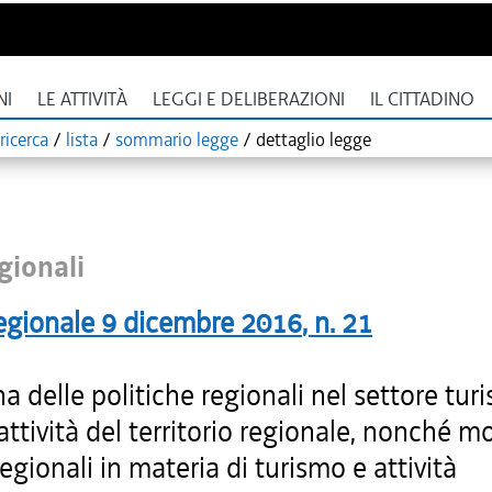
NI
LE ATTIVITÀ
LEGGI E DELIBERAZIONI
IL CITTADINO
ricerca
/
lista
/
sommario legge
/
dettaglio legge
gionali
egionale
9 dicembre 2016
, n.
21
na delle politiche regionali nel settore turi
rattività del territorio regionale, nonché m
regionali in materia di turismo e attività