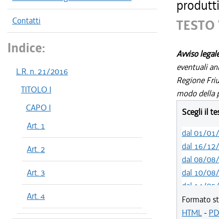
produtti
Contatti
TESTO 
Indice:
Avviso legal
eventuali an
L.R. n. 21/2016
Regione Friul
TITOLO I
modo della p
CAPO I
Scegli il t
Art. 1
dal 01/01
dal 16/12
Art. 2
dal 08/08
Art. 3
dal 10/08
dal 14/05
Art. 4
dal 01/01
Formato st
dal 31/10
HTML
-
PD