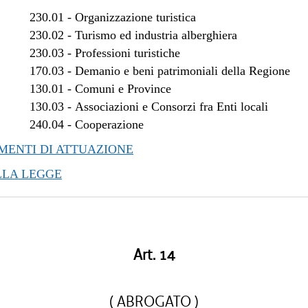
/2018 al 28/03/2018
230.01
-
Organizzazione turistica
/2017 al 04/01/2018
230.02
-
Turismo ed industria alberghiera
/2017 al 10/11/2017
230.03
-
Professioni turistiche
170.03
-
Demanio e beni patrimoniali della Regione
/2017 al 08/11/2017
130.01
-
Comuni e Province
/2017 al 09/08/2017
130.03
-
Associazioni e Consorzi fra Enti locali
/2017 al 17/05/2017
240.04
-
Cooperazione
/2017 al 14/04/2017
/2016 al 08/01/2017
ENTI DI ATTUAZIONE
LLA LEGGE
Art. 14
( ABROGATO )