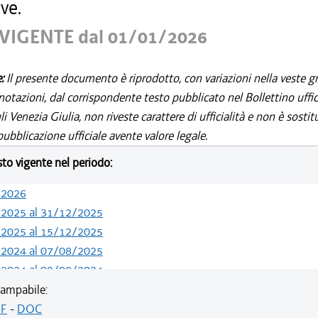
ve.
VIGENTE dal 01/01/2026
e:
Il presente documento è riprodotto, con variazioni nella veste gr
notazioni, dal corrispondente testo pubblicato nel Bollettino uffic
i Venezia Giulia, non riveste carattere di ufficialità e non è sostit
ubblicazione ufficiale avente valore legale.
esto vigente nel periodo:
/2026
/2025 al 31/12/2025
/2025 al 15/12/2025
/2024 al 07/08/2025
/2024 al 09/08/2024
/2024 al 13/05/2024
ampabile:
/2023 al 31/12/2023
F
-
DOC