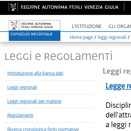
L'ISTITUZIONE
GLI ORGA
Home page
/
leggi regionali
/
LEGGI E REGOLAMENTI
Leggi re
Introduzione alla banca dati
Legge r
Leggi regionali
Leggi regionali per materie
Discipli
dell'att
Regolamenti
a leggi 
Ricerca cronologica fonti normative