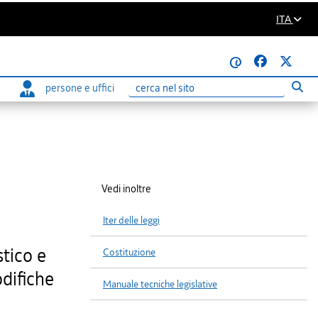
ITA
@
persone e uffici
Eseg
Ricerca
Vedi inoltre
Iter delle leggi
stico e
Costituzione
odifiche
Manuale tecniche legislative