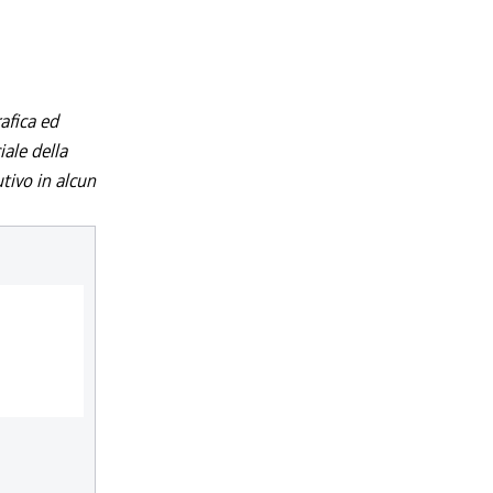
afica ed
iale della
utivo in alcun