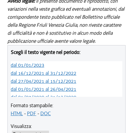
Avviso legale:
Il presente documento è riprodotto, con
variazioni nella veste grafica ed eventuali annotazioni, dal
corrispondente testo pubblicato nel Bollettino ufficiale
della Regione Friuli Venezia Giulia, non riveste carattere
di ufficialità e non è sostitutivo in alcun modo della
pubblicazione ufficiale avente valore legale.
Scegli il testo vigente nel periodo:
dal 01/01/2023
dal 16/12/2021 al 31/12/2022
dal 27/04/2021 al 15/12/2021
dal 01/01/2021 al 26/04/2021
dal 01/07/2020 al 31/12/2020
dal 01/01/2020 al 30/06/2020
Formato stampabile:
dal 19/12/2019 al 31/12/2019
HTML
-
PDF
-
DOC
dal 01/05/2019 al 18/12/2019
Visualizza:
dal 01/01/2019 al 30/04/2019