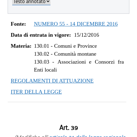
dal 08/11/2018 al 31/12/2018
dal 16/08/2018 al 07/11/2018
dal 05/01/2018 al 15/08/2018
Fonte:
NUMERO 55 - 14 DICEMBRE 2016
dal 11/11/2017 al 04/01/2018
Data di entrata in vigore:
15/12/2016
dal 28/09/2017 al 10/11/2017
dal 10/08/2017 al 27/09/2017
Materia:
130.01
-
Comuni e Province
dal 27/04/2017 al 09/08/2017
130.02
-
Comunità montane
dal 09/01/2017 al 26/04/2017
130.03
-
Associazioni e Consorzi fra
Enti locali
dal 15/12/2016 al 08/01/2017
REGOLAMENTI DI ATTUAZIONE
ITER DELLA LEGGE
Art. 39