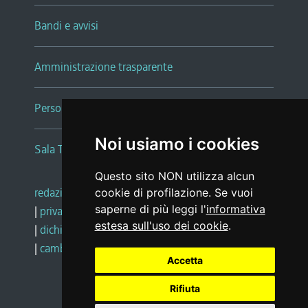
Bandi e avvisi
Amministrazione trasparente
Persone e Uffici
Noi usiamo i cookies
Sala Tiziano Tessitori
Questo sito NON utilizza alcun
redazione web
|
note legali
|
glossario
cookie di profilazione. Se vuoi
saperne di più leggi l'
informativa
|
privacy
|
social media policy
estesa sull'uso dei cookie
.
|
dichiarazione di accessibilità
|
feedback
|
cambio preferenze cookie
Accetta
Rifiuta
Realizzato da