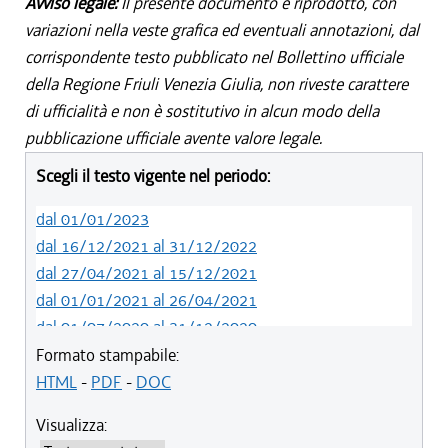
Avviso legale:
Il presente documento è riprodotto, con
variazioni nella veste grafica ed eventuali annotazioni, dal
corrispondente testo pubblicato nel Bollettino ufficiale
della Regione Friuli Venezia Giulia, non riveste carattere
di ufficialità e non è sostitutivo in alcun modo della
pubblicazione ufficiale avente valore legale.
Scegli il testo vigente nel periodo:
dal 01/01/2023
dal 16/12/2021 al 31/12/2022
dal 27/04/2021 al 15/12/2021
dal 01/01/2021 al 26/04/2021
dal 01/07/2020 al 31/12/2020
dal 01/01/2020 al 30/06/2020
Formato stampabile:
dal 19/12/2019 al 31/12/2019
HTML
-
PDF
-
DOC
dal 01/05/2019 al 18/12/2019
Visualizza:
dal 01/01/2019 al 30/04/2019