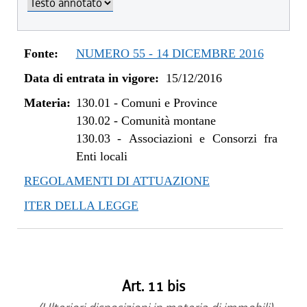
dal 08/11/2018 al 31/12/2018
dal 16/08/2018 al 07/11/2018
dal 05/01/2018 al 15/08/2018
Fonte:
NUMERO 55 - 14 DICEMBRE 2016
dal 11/11/2017 al 04/01/2018
Data di entrata in vigore:
15/12/2016
dal 28/09/2017 al 10/11/2017
dal 10/08/2017 al 27/09/2017
Materia:
130.01
-
Comuni e Province
dal 27/04/2017 al 09/08/2017
130.02
-
Comunità montane
dal 09/01/2017 al 26/04/2017
130.03
-
Associazioni e Consorzi fra
Enti locali
dal 15/12/2016 al 08/01/2017
REGOLAMENTI DI ATTUAZIONE
ITER DELLA LEGGE
Art. 11 bis