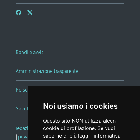
Bandi e avvisi
Amministrazione trasparente
Persone e Uffici
Noi usiamo i cookies
Sala Tiziano Tessitori
Questo sito NON utilizza alcun
redazione web
|
note legali
|
glossario
cookie di profilazione. Se vuoi
saperne di più leggi l'
informativa
|
privacy
|
social media policy