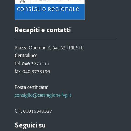
Recapiti e contatti
Piazza Oberdan 6, 34133 TRIESTE
Centralino:
tel. 040 3771111
fax. 040 3773190
Posta certificata:
consiglio@certregione.fvg.it
C.F. 80016340327
Seguici su