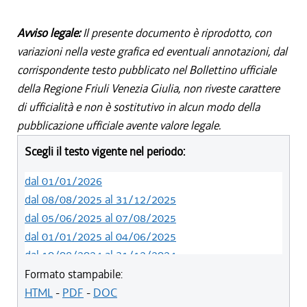
Avviso legale:
Il presente documento è riprodotto, con
variazioni nella veste grafica ed eventuali annotazioni, dal
corrispondente testo pubblicato nel Bollettino ufficiale
della Regione Friuli Venezia Giulia, non riveste carattere
di ufficialità e non è sostitutivo in alcun modo della
pubblicazione ufficiale avente valore legale.
Scegli il testo vigente nel periodo:
dal 01/01/2026
dal 08/08/2025 al 31/12/2025
dal 05/06/2025 al 07/08/2025
dal 01/01/2025 al 04/06/2025
dal 10/08/2024 al 31/12/2024
dal 14/05/2024 al 09/08/2024
Formato stampabile:
dal 11/08/2022 al 13/05/2024
HTML
-
PDF
-
DOC