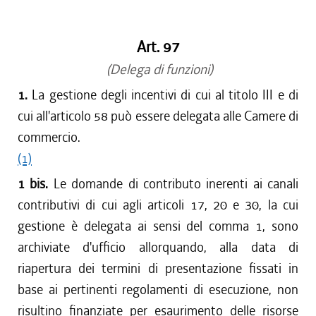
dal 15/04/2017 al 17/05/2017
dal 01/01/2017 al 14/04/2017
Art. 97
dal 15/12/2016 al 31/12/2016
dal 13/08/2016 al 14/12/2016
(Delega di funzioni)
dal 13/04/2016 al 12/08/2016
1.
La gestione degli incentivi di cui al titolo III e di
dal 01/01/2016 al 12/04/2016
cui all'articolo 58 può essere delegata alle Camere di
dal 13/11/2015 al 31/12/2015
commercio.
dal 01/10/2015 al 12/11/2015
(1)
dal 11/08/2015 al 30/09/2015
1 bis.
dal 23/07/2015 al 10/08/2015
Le domande di contributo inerenti ai canali
dal 26/02/2015 al 22/07/2015
contributivi di cui agli articoli 17, 20 e 30, la cui
gestione è delegata ai sensi del comma 1, sono
archiviate d'ufficio allorquando, alla data di
riapertura dei termini di presentazione fissati in
base ai pertinenti regolamenti di esecuzione, non
risultino finanziate per esaurimento delle risorse