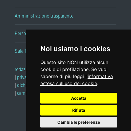
Amministrazione trasparente
Persone e Uffici
Noi usiamo i cookies
Sala Tiziano Tessitori
Questo sito NON utilizza alcun
redazione web
|
note legali
|
glossario
cookie di profilazione. Se vuoi
saperne di più leggi l'
informativa
|
privacy
|
social media policy
estesa sull'uso dei cookie
.
|
dichiarazione di accessibilità
|
feedback
|
cambio preferenze cookie
Accetta
Rifiuta
Realizzato da
Cambia le preferenze