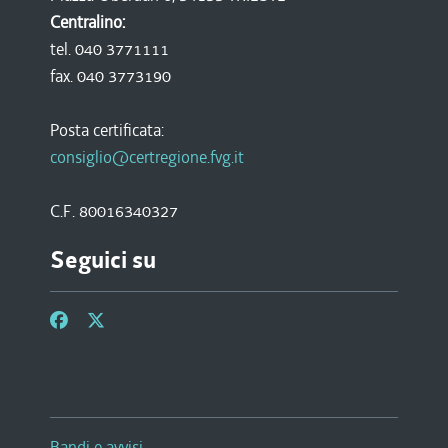
Centralino:
tel. 040 3771111
fax. 040 3773190
Posta certificata:
consiglio@certregione.fvg.it
C.F. 80016340327
Seguici su
Bandi e avvisi