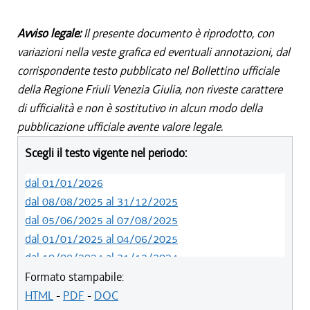
Avviso legale:
Il presente documento è riprodotto, con
variazioni nella veste grafica ed eventuali annotazioni, dal
corrispondente testo pubblicato nel Bollettino ufficiale
della Regione Friuli Venezia Giulia, non riveste carattere
di ufficialità e non è sostitutivo in alcun modo della
pubblicazione ufficiale avente valore legale.
Scegli il testo vigente nel periodo:
dal 01/01/2026
dal 08/08/2025 al 31/12/2025
dal 05/06/2025 al 07/08/2025
dal 01/01/2025 al 04/06/2025
dal 10/08/2024 al 31/12/2024
dal 14/05/2024 al 09/08/2024
Formato stampabile:
dal 11/08/2022 al 13/05/2024
HTML
-
PDF
-
DOC