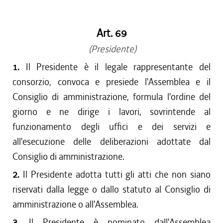
dal 15/04/2017 al 17/05/2017
dal 01/01/2017 al 14/04/2017
Art. 69
dal 15/12/2016 al 31/12/2016
dal 13/08/2016 al 14/12/2016
(Presidente)
dal 13/04/2016 al 12/08/2016
1.
Il Presidente è il legale rappresentante del
dal 01/01/2016 al 12/04/2016
consorzio, convoca e presiede l'Assemblea e il
dal 13/11/2015 al 31/12/2015
Consiglio di amministrazione, formula l'ordine del
dal 01/10/2015 al 12/11/2015
giorno e ne dirige i lavori, sovrintende al
dal 11/08/2015 al 30/09/2015
funzionamento degli uffici e dei servizi e
dal 23/07/2015 al 10/08/2015
all'esecuzione delle deliberazioni adottate dal
dal 26/02/2015 al 22/07/2015
Consiglio di amministrazione.
2.
Il Presidente adotta tutti gli atti che non siano
riservati dalla legge o dallo statuto al Consiglio di
amministrazione o all'Assemblea.
3.
Il Presidente è nominato dall'Assemblea